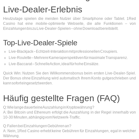
Live‑Dealer‑Erlebnis
Heutzutage spielen die meisten Nutzer über Smartphone oder Tablet. 1Red
Casino hat eine mobile‑optimierte Webseite, die alle Funktionen – von
Einzahlungen bis zu Live‑Dealer‑Spielen – ohne Download bereitstellt.
Top‑Live‑Dealer‑Spiele
Live‑Blackjack – Echtzeit‑Interaktion mit professionellen Croupiers.
Live‑Roulette – Mehrere Kameraperspektiven für maximale Transparenz.
Live‑Baccarat – Schnelle Action, ideal für hohe Einsätze.
Quick Win: Nutzen Sie den Willkommensbonus beim ersten Live‑Dealer‑Spiel.
Der Bonus ohne Einzahlung wird automatisch Ihrem Konto gutgeschrieben und
kann sofort eingesetzt werden.
Häufig gestellte Fragen (FAQ)
Q: Wie lange dauert eine Auszahlung in Kryptowährung?
A: Bei Bitcoin und Ethereum erfolgt die Auszahlung in der Regel innerhalb von
10‑30 Minuten, abhängig vom Netzwerk‑Traffic.
Q: Fallen bei Einzahlungen Gebühren an?
A: Nein, 1Red Casino erhebt keine Gebühren für Einzahlungen, egal in welcher
Währung.