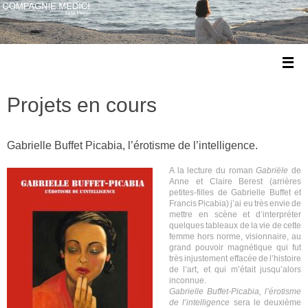
Projets en cours
Gabrielle Buffet Picabia, l’érotisme de l’intelligence.
A la lecture du roman
Gabriële
de
Anne et Claire Berest (arrières
petites-filles de
Gabrielle Buffet et
Francis Picabia) j’ai eu très envie de
mettre en scène et d’interpréter
quelques tableaux de la vie de cette
femme hors norme, visionnaire, au
grand pouvoir magnétique qui fut
très injustement effacée de l’histoire
de l’art, et qui m’était jusqu’alors
inconnue.
Gabrielle Buffet-Picabia, l’érotisme
de l’intelligence
sera le deuxième