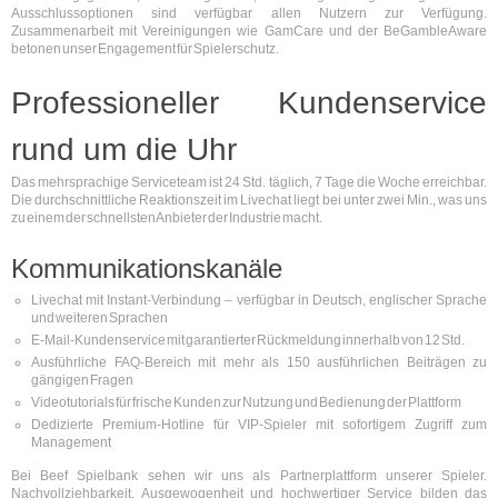
Ausschlussoptionen sind verfügbar allen Nutzern zur Verfügung.
Zusammenarbeit mit Vereinigungen wie GamCare und der BeGambleAware
betonen unser Engagement für Spielerschutz.
Professioneller Kundenservice
rund um die Uhr
Das mehrsprachige Serviceteam ist 24 Std. täglich, 7 Tage die Woche erreichbar.
Die durchschnittliche Reaktionszeit im Livechat liegt bei unter zwei Min., was uns
zu einem der schnellsten Anbieter der Industrie macht.
Kommunikationskanäle
Livechat mit Instant-Verbindung – verfügbar in Deutsch, englischer Sprache
und weiteren Sprachen
E-Mail-Kundenservice mit garantierter Rückmeldung innerhalb von 12 Std.
Ausführliche FAQ-Bereich mit mehr als 150 ausführlichen Beiträgen zu
gängigen Fragen
Videotutorials für frische Kunden zur Nutzung und Bedienung der Plattform
Dedizierte Premium-Hotline für VIP-Spieler mit sofortigem Zugriff zum
Management
Bei Beef Spielbank sehen wir uns als Partnerplattform unserer Spieler.
Nachvollziehbarkeit, Ausgewogenheit und hochwertiger Service bilden das