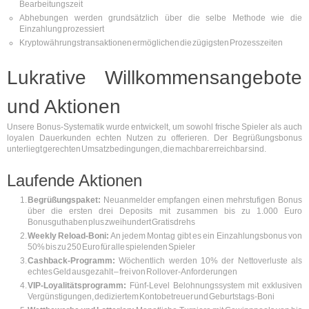
Bearbeitungszeit
Abhebungen werden grundsätzlich über die selbe Methode wie die
Einzahlung prozessiert
Kryptowährungstransaktionen ermöglichen die zügigsten Prozesszeiten
Lukrative Willkommensangebote
und Aktionen
Unsere Bonus-Systematik wurde entwickelt, um sowohl frische Spieler als auch
loyalen Dauerkunden echten Nutzen zu offerieren. Der Begrüßungsbonus
unterliegt gerechten Umsatzbedingungen, die machbar erreichbar sind.
Laufende Aktionen
Begrüßungspaket:
Neuanmelder empfangen einen mehrstufigen Bonus
über die ersten drei Deposits mit zusammen bis zu 1.000 Euro
Bonusguthaben plus zweihundert Gratisdrehs
Weekly Reload-Boni:
An jedem Montag gibt es ein Einzahlungsbonus von
50% bis zu 250 Euro für alle spielenden Spieler
Cashback-Programm:
Wöchentlich werden 10% der Nettoverluste als
echtes Geld ausgezahlt – frei von Rollover-Anforderungen
VIP-Loyalitätsprogramm:
Fünf-Level Belohnungssystem mit exklusiven
Vergünstigungen, dediziertem Kontobetreuer und Geburtstags-Boni