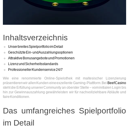
Inhaltsverzeichnis
Unser breites Spielportfolio im Detail
Geschützte Ein- und Auszahlungsoptionen
Attraktive Bonusangebote und Promotionen
Lizenz und Sicherheitsstandards
Professioneller Kundenservice 24/7
Wie eine renommierte Online-Spielothek mit maltesischer Lizenzierung
präsentieren wir allen Kunden eine exzellente Gaming-Plattform. Bei
Beef Casino
steht die Erfüllung unserer Community an oberster Stelle – vom initialen Login bis
hin zur Gewinnauszahlung gewährleisten wir für nachvollziehbare Abläufe und
faire Konditionen.
Das umfangreiches Spielportfolio
im Detail