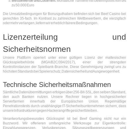
Wettbewerbe und Lotterien:
Monatliche Turniere mit Gewinnpools von bis
zu 50.000 Euro
Die Umsatzbedingungen für Bonusguthaben befinden sich bei Beef Casino bei
gerechten 35-fach. Im Kontrast zu zahlreichen Wettbewerbern, die vierzigfach
oder mehr verlangen, liefern wir erheblich fairere Bedingungen.
Lizenzerteilung und
Sicherheitsnormen
Unsere Plattform operiert unter einer gültigen Lizenz der maltesischen
Glücksspielbehörde (MGA/B2C/394/2017), einer der strengsten
Kontrollinstanzen der Spielbank-Branche. Diese Genehmigung zwingt uns zu
höchsten Standards bei Spielerschutz, Datensicherheit und Ausgewogenheit.
Technische Sicherheitsmaßnahmen
Sämtliche Datenübermittlungen erfolgen über 256-Bit-SSL, den selben Standard,
den auch Banken nutzen. Unsere Rechner liegen in hochgesicherten
Serverfarmen innerhalb der Europäischen Union. Regelmäßige
Penetrationstests durch unabhängige IT-Sicherheitsunternehmen sichern, dass
unsere Infrastrukturen gegen Hackerangriffe gesichert bleiben.
Verantwortungsbewusstes Glücksspiel ist bei Beef Gaming nicht nur ein
Buzzword. Wir offerieren umfangreiche Werkzeuge zur Eigenkontrolle:
Einzahlungsgrenzen, Verlustgrenzen, Sitzungszeitbegrenzungen und