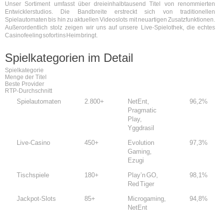
Unser Sortiment umfasst über dreieinhalbtausend Titel von renommierten
Entwicklerstudios. Die Bandbreite erstreckt sich von traditionellen
Spielautomaten bis hin zu aktuellen Videoslots mit neuartigen Zusatzfunktionen.
Außerordentlich stolz zeigen wir uns auf unsere Live-Spielothek, die echtes
Casinofeeling sofort ins Heim bringt.
Spielkategorien im Detail
Spielkategorie
Menge der Titel
Beste Provider
RTP-Durchschnitt
Spielautomaten
2.800+
NetEnt,
96,2%
Pragmatic
Play,
Yggdrasil
Live-Casino
450+
Evolution
97,3%
Gaming,
Ezugi
Tischspiele
180+
Play’n GO,
98,1%
Red Tiger
Jackpot-Slots
85+
Microgaming,
94,8%
NetEnt