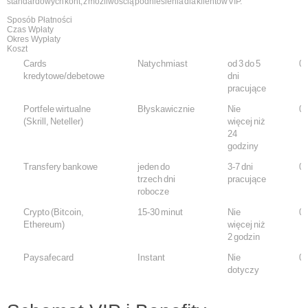
standardowych kont, z możliwością podniesienia dla klientów VIP.
Sposób Płatności
Czas Wpłaty
Okres Wypłaty
Koszt
Cards
Natychmiast
od 3 do 5
0
kredytowe/debetowe
dni
pracujące
Portfele wirtualne
Błyskawicznie
Nie
0
(Skrill, Neteller)
więcej niż
24
godziny
Transfery bankowe
jeden do
3-7 dni
0
trzech dni
pracujące
robocze
Crypto (Bitcoin,
15-30 minut
Nie
0
Ethereum)
więcej niż
2 godzin
Paysafecard
Instant
Nie
0
dotyczy