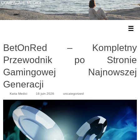
BetOnRed – Kompletny
Przewodnik po Stronie
Gamingowej Najnowszej
Generacji
Katia Medici
16 juin 2026
uncategorized