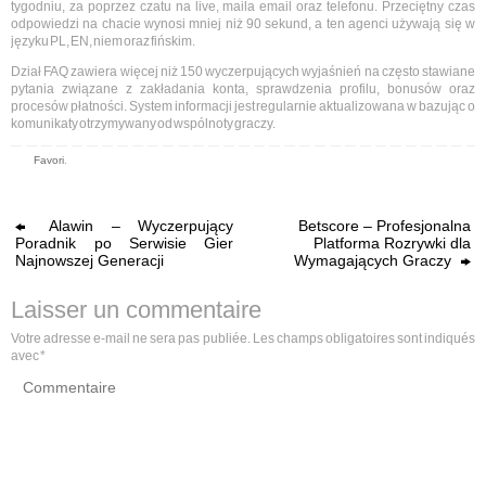
tygodniu, za poprzez czatu na live, maila email oraz telefonu. Przeciętny czas
odpowiedzi na chacie wynosi mniej niż 90 sekund, a ten agenci używają się w
języku PL, EN, niem oraz fińskim.
Dział FAQ zawiera więcej niż 150 wyczerpujących wyjaśnień na często stawiane
pytania związane z zakładania konta, sprawdzenia profilu, bonusów oraz
procesów płatności. System informacji jest regularnie aktualizowana w bazując o
komunikaty otrzymywany od wspólnoty graczy.
Favori
.
Alawin – Wyczerpujący
Betscore – Profesjonalna
Poradnik po Serwisie Gier
Platforma Rozrywki dla
Najnowszej Generacji
Wymagających Graczy
Laisser un commentaire
Votre adresse e-mail ne sera pas publiée.
Les champs obligatoires sont indiqués
avec
*