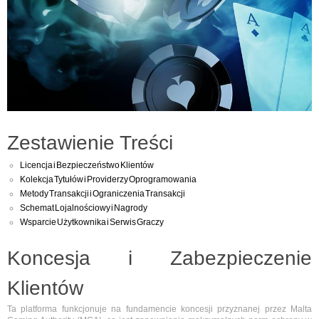
Zestawienie Treści
Licencja i Bezpieczeństwo Klientów
Kolekcja Tytułów i Providerzy Oprogramowania
Metody Transakcji i Ograniczenia Transakcji
Schemat Lojalnościowy i Nagrody
Wsparcie Użytkownika i Serwis Graczy
Koncesja i Zabezpieczenie
Klientów
Ta platforma funkcjonuje na fundamencie koncesji przyznanej przez Malta