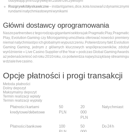
odbywającymi rozgrywkę w czasie rzeczywistym
Rozgrywki błyskawiczne
– instant games, dice, koła losowań z dynamicznymi
rundami i natychmiastowymi wynikami
Główni dostawcy oprogramowania
Nasze partnerstwo z tego rodzaju gigantami sektora jak Pragmatic Play, Pragmatic
Play, Evolution Gaming czy Microgaming umożliwia oferować nowości premiery
niemal natychmiast po ich globalnym wypuszczeniu. Potwierdzony fakt: Evolution
Gaming Gaming, jednym z głównych kluczowych współpracowników, zdobył
wyróżnienie « Live Casino Supplier of the Year » podczas Global Gaming Awards
aż jedenaście kroć od roku 2010 roku, co potwierdza najwyższą klasę streamingu
w dziale live casino.
Opcje płatności i progi transakcji
Metoda płatności
Dolny depozyt
Maksymalny depozyt
Termin realizacji wpłaty
Termin realizacji wypłaty
Płatności kartami
50
20
Natychmiast
kredytowe/debetowe
PLN
000
PLN
Płatności bankowe
100
50
Do 24 h
PLN
000