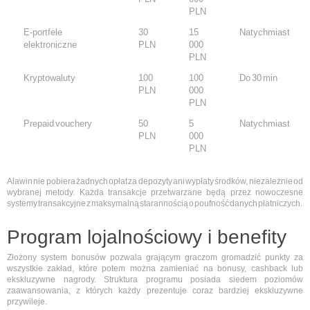
PLN
E-portfele
30
15
Natychmiast
elektroniczne
PLN
000
PLN
Kryptowaluty
100
100
Do 30 min
PLN
000
PLN
Prepaid vouchery
50
5
Natychmiast
PLN
000
PLN
Alawin nie pobiera żadnych opłat za depozyty ani wypłaty środków, niezależnie od
wybranej metody. Każda transakcje przetwarzane będą przez nowoczesne
systemy transakcyjne z maksymalną starannością o poufność danych płatniczych.
Program lojalnościowy i benefity
Złożony system bonusów pozwala grającym graczom gromadzić punkty za
wszystkie zakład, które potem można zamieniać na bonusy, cashback lub
ekskluzywne nagrody. Struktura programu posiada siedem poziomów
zaawansowania, z których każdy prezentuje coraz bardziej ekskluzywne
przywileje.