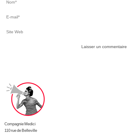
Compagnie Medici
110 rue de Belleville