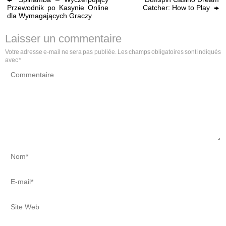
Przewodnik po Kasynie Online
Catcher: How to Play
dla Wymagających Graczy
Laisser un commentaire
Votre adresse e-mail ne sera pas publiée.
Les champs obligatoires sont indiqués
avec
*