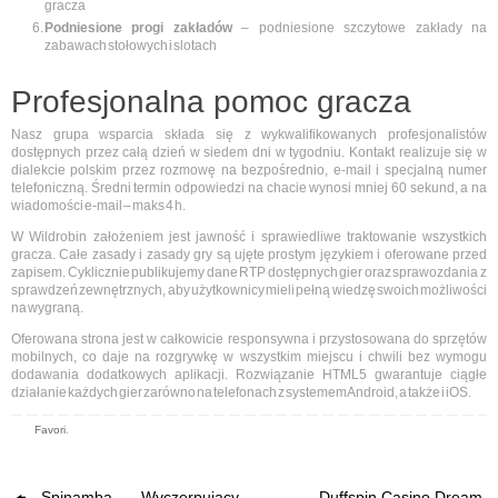
gracza
Podniesione progi zakładów
– podniesione szczytowe zakłady na
zabawach stołowych i slotach
Profesjonalna pomoc gracza
Nasz grupa wsparcia składa się z wykwalifikowanych profesjonalistów
dostępnych przez całą dzień w siedem dni w tygodniu. Kontakt realizuje się w
dialekcie polskim przez rozmowę na bezpośrednio, e-mail i specjalną numer
telefoniczną. Średni termin odpowiedzi na chacie wynosi mniej 60 sekund, a na
wiadomości e-mail – maks 4 h.
W Wildrobin założeniem jest jawność i sprawiedliwe traktowanie wszystkich
gracza. Całe zasady i zasady gry są ujęte prostym językiem i oferowane przed
zapisem. Cyklicznie publikujemy dane RTP dostępnych gier oraz sprawozdania z
sprawdzeń zewnętrznych, aby użytkownicy mieli pełną wiedzę swoich możliwości
na wygraną.
Oferowana strona jest w całkowicie responsywna i przystosowana do sprzętów
mobilnych, co daje na rozgrywkę w wszystkim miejscu i chwili bez wymogu
dodawania dodatkowych aplikacji. Rozwiązanie HTML5 gwarantuje ciągłe
działanie każdych gier zarówno na telefonach z systemem Android, a także i iOS.
Favori
.
Spinamba – Wyczerpujący
Duffspin Casino Dream