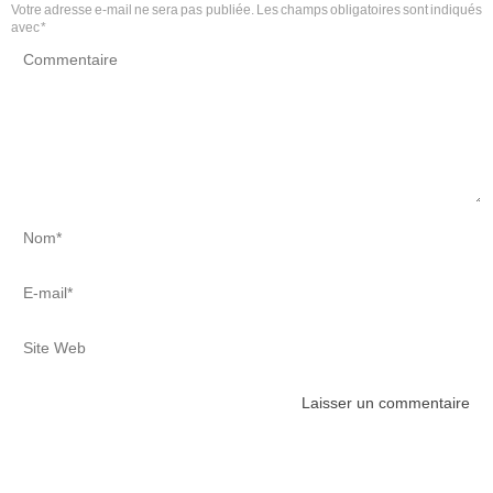
Votre adresse e-mail ne sera pas publiée.
Les champs obligatoires sont indiqués
avec
*