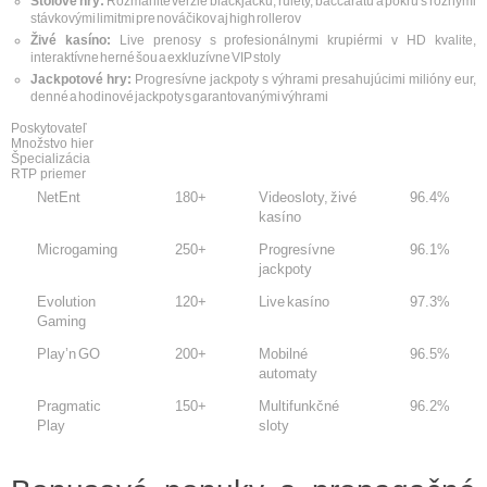
Stolové hry:
Rozmanité verzie blackjacku, rulety, baccaratu a pokru s rôznymi
stávkovými limitmi pre nováčikov aj high rollerov
Živé kasíno:
Live prenosy s profesionálnymi krupiérmi v HD kvalite,
interaktívne herné šou a exkluzívne VIP stoly
Jackpotové hry:
Progresívne jackpoty s výhrami presahujúcimi milióny eur,
denné a hodinové jackpoty s garantovanými výhrami
Poskytovateľ
Množstvo hier
Špecializácia
RTP priemer
NetEnt
180+
Videosloty, živé
96.4%
kasíno
Microgaming
250+
Progresívne
96.1%
jackpoty
Evolution
120+
Live kasíno
97.3%
Gaming
Play’n GO
200+
Mobilné
96.5%
automaty
Pragmatic
150+
Multifunkčné
96.2%
Play
sloty