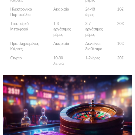
Κάρτες
μέρες
Ηλεκτρονικά
Ακαριαία
24-48
10€
Πορτοφόλια
ώρες
Τραπεζικό
1-3
3-7
20€
Μεταφορά
εργάσιμες
εργάσιμες
μέρες
μέρες
Προπληρωμένες
Ακαριαία
Δεν είναι
10€
Κάρτες
διαθέσιμο
Crypto
10-30
1-2 ώρες
20€
λεπτά