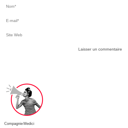
Compagnie Medici