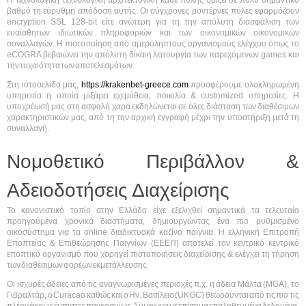
Η τεχνολογική τεχνολογική αρχιτεκτονική κάθε πύλης ορίζει σε πολύ σημαντικό
βαθμό τη εύρυθμη απόδοση αυτής. Οι σύγχρονες μοντέρνες πύλες εφαρμόζουν
encryption SSL 128-bit είτε ανώτερη για τη την απόλυτη διασφάλιση των
ευαίσθητων ιδιωτικών πληροφοριών και των οικονομικών οικονομικών
συναλλαγών. Η πιστοποίηση από αμερόληπτους οργανισμούς ελέγχου όπως το
eCOGRA βεβαιώνει την απόλυτη δίκαιη λειτουργία των παρεχόμενων games και
την τυχαιότητα των αποτελεσμάτων.
Στη ιστοσελίδα μας,
https://krakenbet-greece.com
προσφέρουμε ολοκληρωμένη
υπηρεσία η οποία μιξάρει εχεμύθεια, ποικιλία & customized υπηρεσίες. Η
υποχρέωσή μας στη ασφαλή χαρά εκδηλώνεται σε όλες διάσταση των διαθέσιμων
χαρακτηριστικών μας, από τη την αρχική εγγραφή μέχρι την υποστήριξη μετά τη
συναλλαγή.
Νομοθετικό Περιβάλλον &
Αδειοδοτήσεις Διαχείρισης
Το κανονιστικό τοπίο στην Ελλάδα είχε εξελιχθεί σημαντικά τα τελευταία
προηγούμενα χρονικά διαστήματα, δημιουργώντας ένα πιο ρυθμισμένο
οικοσύστημα για τα online διαδικτυακά καζίνο παίγνια. Η ελληνική Επιτροπή
Εποπτείας & Επιθεώρησης Παιγνίων (ΕΕΕΠ) αποτελεί τον κεντρικό κεντρικό
εποπτικό οργανισμό που χορηγεί πιστοποιήσεις διαχείρισης & ελέγχει τη τήρηση
των διαθέσιμων φορέων εκμετάλλευσης.
Οι ισχυρές άδειες από τις αναγνωρισμένες περιοχές π.χ. η άδεια Μάλτα (MGA), το
Γιβραλτάρ, ο Curacao καθώς και ο Ην. Βασίλειο (UKGC) θεωρούνται από τις πιο τις