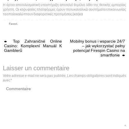
Η άρτια αποτελεσματική υποστήριξη αποτελεί θεμέλιο λίθο της θετικής εμπειρίας
χρήστη. Οι κορυφαίες πλατφόρμες έχουν πολυκαναλικά συστήματα επικοινωνίας
τα οποία καλύπτουν διαφορετικές προτιμήσεις {και|κα
Favori
.
Top Zahraničné Online
Mobilny bonus i wsparcie 24/7
Casino: Komplexní Manuál K
– jak wykorzystać pełny
Gamblerů
potencjał Firespin Casino na
smartfonie
Laisser un commentaire
Votre adresse e-mail ne sera pas publiée.
Les champs obligatoires sont indiqués
avec
*