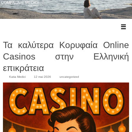
Τα καλύτερα Κορυφαία Online
Casinos στην Ελληνική
επικράτεια
Katia Medici
12 mai 2026
uncategorized