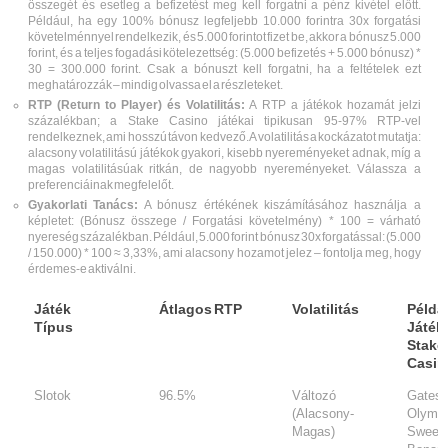
összegét és esetleg a befizetést meg kell forgatni a pénz kivétel előtt.
Például, ha egy 100% bónusz legfeljebb 10.000 forintra 30x forgatási
követelménnyel rendelkezik, és 5.000 forintot fizet be, akkor a bónusz 5.000
forint, és a teljes fogadási kötelezettség: (5.000 befizetés + 5.000 bónusz) *
30 = 300.000 forint. Csak a bónuszt kell forgatni, ha a feltételek ezt
meghatározzák – mindig olvassa el a részleteket.
RTP (Return to Player) és Volatilitás:
A RTP a játékok hozamát jelzi
százalékban; a Stake Casino játékai tipikusan 95-97% RTP-vel
rendelkeznek, ami hosszú távon kedvező. A volatilitás a kockázatot mutatja:
alacsony volatilitású játékok gyakori, kisebb nyereményeket adnak, míg a
magas volatilitásúak ritkán, de nagyobb nyereményeket. Válassza a
preferenciáinak megfelelőt.
Gyakorlati Tanács:
A bónusz értékének kiszámításához használja a
képletet: (Bónusz összege / Forgatási követelmény) * 100 = várható
nyereség százalékban. Például, 5.000 forint bónusz 30x forgatással: (5.000
/ 150.000) * 100 ≈ 3,33%, ami alacsony hozamot jelez – fontolja meg, hogy
érdemes-e aktiválni.
Játék
Átlagos RTP
Volatilitás
Példa
Típus
Játék
Stake
Casin
Slotok
96.5%
Változó
Gates 
(Alacsony-
Olymp
Magas)
Sweet