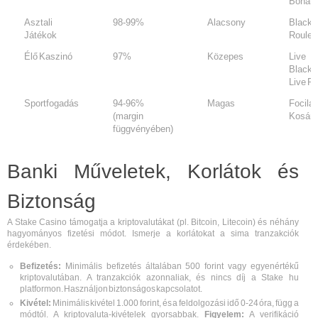
Bonan
Asztali
98-99%
Alacsony
Blackj
Játékok
Roulet
Élő Kaszinó
97%
Közepes
Live
Blackj
Live Ro
Sportfogadás
94-96%
Magas
Focila
(margin
Kosárl
függvényében)
Banki Műveletek, Korlátok és
Biztonság
A Stake Casino támogatja a kriptovalutákat (pl. Bitcoin, Litecoin) és néhány
hagyományos fizetési módot. Ismerje a korlátokat a sima tranzakciók
érdekében.
Befizetés:
Minimális befizetés általában 500 forint vagy egyenértékű
kriptovalutában. A tranzakciók azonnaliak, és nincs díj a Stake hu
platformon. Használjon biztonságos kapcsolatot.
Kivétel:
Minimális kivétel 1.000 forint, és a feldolgozási idő 0-24 óra, függ a
módtól. A kriptovaluta-kivételek gyorsabbak.
Figyelem:
A verifikáció