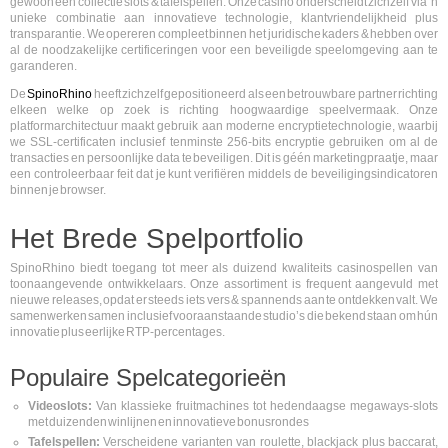
gewoon een collectie slots & tafelspellen. Onze casino onderscheidt zichzelf via ‘n
unieke combinatie aan innovatieve technologie, klantvriendelijkheid plus
transparantie. We opereren compleet binnen het juridische kaders & hebben over
al de noodzakelijke certificeringen voor een beveiligde speelomgeving aan te
garanderen.
De
SpinoRhino
heeft zichzelf gepositioneerd als een betrouwbare partner richting
elkeen welke op zoek is richting hoogwaardige speelvermaak. Onze
platformarchitectuur maakt gebruik aan moderne encryptietechnologie, waarbij
we SSL-certificaten inclusief tenminste 256-bits encryptie gebruiken om al de
transacties en persoonlijke data te beveiligen. Dit is géén marketingpraatje, maar
een controleerbaar feit dat je kunt verifiëren middels de beveiligingsindicatoren
binnen je browser.
Het Brede Spelportfolio
SpinoRhino biedt toegang tot meer als duizend kwaliteits casinospellen van
toonaangevende ontwikkelaars. Onze assortiment is frequent aangevuld met
nieuwe releases, opdat er steeds iets vers & spannends aan te ontdekken valt. We
samenwerken samen inclusief vooraanstaande studio’s die bekend staan om hún
innovatie plus eerlijke RTP-percentages.
Populaire Spelcategorieën
Videoslots:
Van klassieke fruitmachines tot hedendaagse megaways-slots
met duizenden winlijnen en innovatieve bonusrondes
Tafelspellen:
Verscheidene varianten van roulette, blackjack plus baccarat,