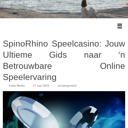
SpinoRhino Speelcasino: Jouw
Ultieme Gids naar ‘n
Betrouwbare Online
Speelervaring
Katia Medici
27 mai 2026
uncategorized