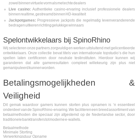
zowel binnen virtuele vorm als met echte dealers
Live casino:
Authentieke casino-ervaring inclusief professionele dealers
binnen realtime, gestreamd binnen HD-kwaliteit
Jackpotgames:
Progressieve jackpots die regelmatig levenveranderende
bedragen uitkeren richting gelukkige winnaars
Spelontwikkelaars bij SpinoRhino
Wij selecteren onze partners zorgvuldig en werken uitsluitend met gelicentieerde
ontwikkelaars. Onze collectie bevat titels van internationale topstudio’s die hun
spellen laten certificeren door neutrale testinstituten. Hierdoor kunnen wij
garanderen dat alle gameresultaten compleet willekeurig zijn plus niet
gemanipuleerd kunnen worden.
Betalingsmogelijkheden &
Veiligheid
Dit gemak waardoor gamers kunnen storten plus opnamen is ‘n essentieel
onderdeel van de SpinoRhino-ervaring. We faciliteren een breed assortiment van
betaalmethoden die speciaal zijn afgestemd op de Nederlandse sector, door
traditionele banktransfers tot moderne e-wallets.
Betaalmethode
Minimale Storting
Verwerkingsduur Opname