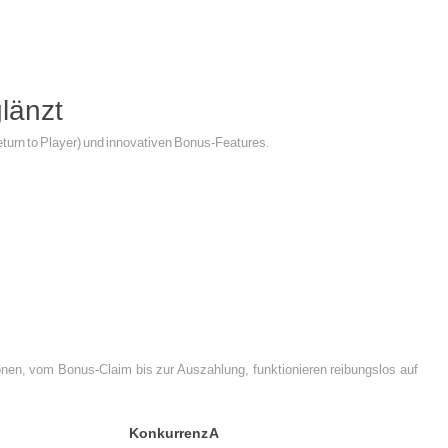
länzt
turn to Player) und innovativen Bonus‑Features.
onen, vom Bonus‑Claim bis zur Auszahlung, funktionieren reibungslos auf
Konkurrenz A