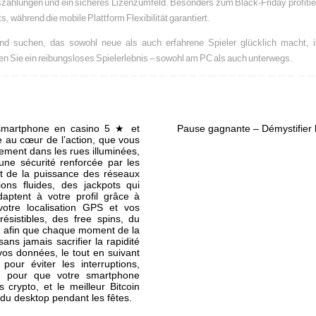
ahlungen und ein sicheres Lizenzumfeld. Besonders zum Black‑Friday profitie
s, während die mobile Plattform Flexibilität garantiert.
d suchen, das sowohl neue als auch erfahrene Spieler glücklich macht, i
n Sie ein reibungsloses Spielerlebnis – sowohl am PC als auch unterwegs.
 smartphone en casino 5 ★ et
Pause gagnante – Démystifier la
 au cœur de l’action, que vous
ement dans les rues illuminées,
 une sécurité renforcée par les
tant de la puissance des réseaux
ns fluides, des jackpots qui
aptent à votre profil grâce à
r votre localisation GPS et vos
ésistibles, des free spins, du
s, afin que chaque moment de la
sans jamais sacrifier la rapidité
vos données, le tout en suivant
pour éviter les interruptions,
N, pour que votre smartphone
 crypto, et le meilleur Bitcoin
du desktop pendant les fêtes.