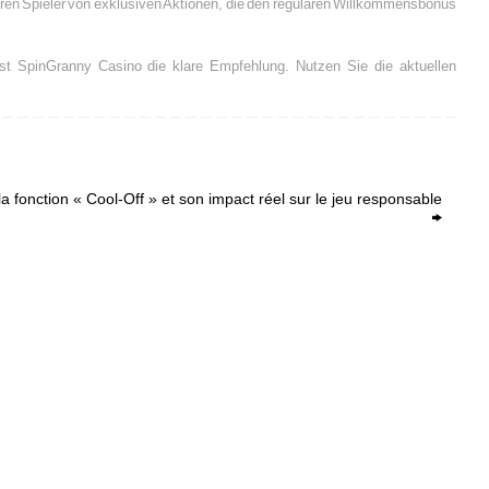
ren Spieler von exklusiven Aktionen, die den regulären Willkommensbonus
st SpinGranny Casino die klare Empfehlung. Nutzen Sie die aktuellen
 fonction « Cool‑Off » et son impact réel sur le jeu responsable