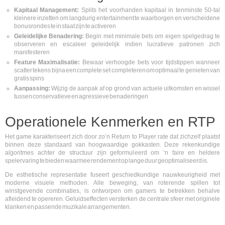
Kapitaal Management:
Splits het voorhanden kapitaal in tenminste 50-tal
kleinere inzetten om langdurig entertainment te waarborgen en verscheidene
bonusrondes te in staat zijn te activeren
Geleidelijke Benadering:
Begin met minimale bets om eigen spelgedrag te
observeren en escaleer geleidelijk indien lucratieve patronen zich
manifesteren
Feature Maximalisatie:
Bewaar verhoogde bets voor tijdstippen wanneer
scatter tekens bijna een complete set completeren om optimaal te genieten van
gratis spins
Aanpassing:
Wijzig de aanpak af op grond van actuele uitkomsten en wissel
tussen conservatieve en agressieve benaderingen
Operationele Kenmerken en RTP
Het game karakteriseert zich door zo’n Return to Player rate dat zichzelf plaatst
binnen deze standaard van hoogwaardige gokkasten. Deze rekenkundige
algoritmes achter de structuur zijn geformuleerd om ‘n faire en heldere
spelervaring te bieden waarmee rendement op lange duur geoptimaliseerd is.
De esthetische representatie fuseert geschiedkundige nauwkeurigheid met
moderne visuele methoden. Alle beweging, van roterende spillen tot
winstgevende combinaties, is ontworpen om gamers te betrekken behalve
afleidend te opereren. Geluidseffecten versterken de centrale sfeer met originele
klanken en passende muzikale arrangementen.