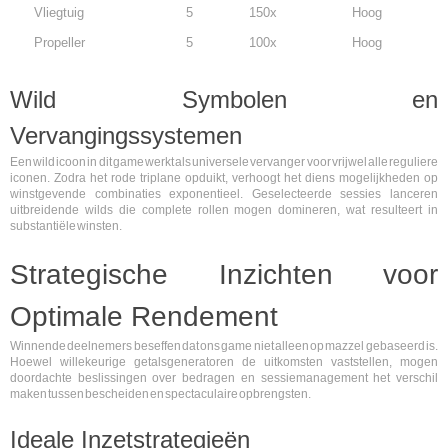
Vliegtuig
5
150x
Hoog
Propeller
5
100x
Hoog
Wild Symbolen en
Vervangingssystemen
Een wild icoon in dit game werkt als universele vervanger voor vrijwel alle reguliere
iconen. Zodra het rode triplane opduikt, verhoogt het diens mogelijkheden op
winstgevende combinaties exponentieel. Geselecteerde sessies lanceren
uitbreidende wilds die complete rollen mogen domineren, wat resulteert in
substantiële winsten.
Strategische Inzichten voor
Optimale Rendement
Winnende deelnemers beseffen dat ons game niet alleen op mazzel gebaseerd is.
Hoewel willekeurige getalsgeneratoren de uitkomsten vaststellen, mogen
doordachte beslissingen over bedragen en sessiemanagement het verschil
maken tussen bescheiden en spectaculaire opbrengsten.
Ideale Inzetstrategieën