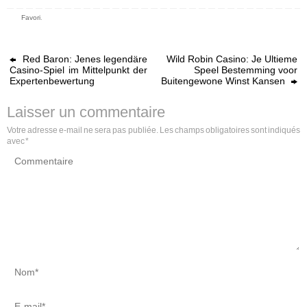
Favori
.
Red Baron: Jenes legendäre
Wild Robin Casino: Je Ultieme
Casino-Spiel im Mittelpunkt der
Speel Bestemming voor
Expertenbewertung
Buitengewone Winst Kansen
Laisser un commentaire
Votre adresse e-mail ne sera pas publiée.
Les champs obligatoires sont indiqués
avec
*