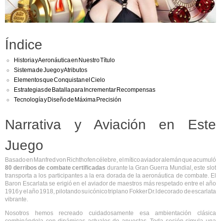
Índice
Historia y Aeronáutica en Nuestro Título
Sistema de Juego y Atributos
Elementos que Conquistan el Cielo
Estrategias de Batalla para Incrementar Recompensas
Tecnología y Diseño de Máxima Precisión
Narrativa y Aviación en Este
Juego
Basado en Manfred von Richthofen célebre, el mítico aviador alemán que acumuló
80 derribos de combate certificadas
durante la Gran Guerra Mundial, este slot
transporta a los participantes a la era dorada de la aeronáutica de combate. El
Baron Escarlata se erigió en el aviador de maestros más respetado entre el año
1916 y el año 1918, pilotando su icónico triplano Fokker Dr.I decorado de escarlata
vibrante.
Nosotros hemos recreado cuidadosamente esa ambientación clásica