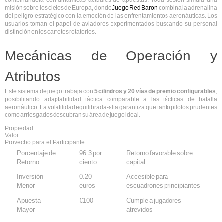
combinándola con dinámicas actuales de apuestas. Toda sesión simula una
misión sobre los cielos de Europa, donde
Juego Red Baron
combina la adrenalina
del peligro estratégico con la emoción de las enfrentamientos aeronáuticas. Los
usuarios toman el papel de aviadores experimentados buscando su personal
distinción en los carretes rotatorios.
Mecánicas de Operación y
Atributos
Este sistema de juego trabaja con
5 cilindros y 20 vías de premio configurables
,
posibilitando adaptabilidad táctica comparable a las tácticas de batalla
aeronáutico. La volatilidad equilibrada-alta garantiza que tanto pilotos prudentes
como arriesgados descubran su área de juego ideal.
Propiedad
Valor
Provecho para el Participante
Porcentaje de
96.3 por
Retorno favorable sobre
Retorno
ciento
capital
Inversión
0.20
Accesible para
Menor
euros
escuadrones principiantes
Apuesta
€100
Cumple a jugadores
Mayor
atrevidos