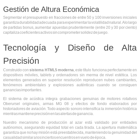
Gestión de Altura Económica
Segmentar el presupuesto en fracciones de entre 50 y 100 inversiones iniciales
garantiza durabilidad adecuada para experimentar la volatilidad natural. A lo largo
de partidas bonus, aumentar apuestas prudentemente (entre 20 y 30 por ciento)
capitaliza coeficientes activos sin comprometer solidez de juego.
Tecnología y Diseño de Alta
Precisión
Construido con
sistema HTML5 moderna
, este título funciona perfectamente en
dispositivos móviles, tablets y ordenadores sin merma de nivel estética. Los
elementos generados en superior resolución reproducen nubes cambiantes,
fenómenos ambientales y explosiones auténticas cuando se consiguen
ganancias importantes.
El sistema de acústica integra grabaciones genuinas de motores rotativos
Oberursel originales, armas MG 08 y efectos de fondo elaborados por
historiadores de aviación. Todo aspecto sonoro intensifica la inmersión histórica
mientras mantiene precisión en las alertas de ganancia.
Nuestro mecanismo de producción al azar está validado por entidades
autónomos, asegurando equidad total en cada tirada. La apertura matemática
garantiza que no hay misión está preestablecida, manteniendo la genuinidad del
casualidad similar a los inciertos encuentros en vuelo de época.