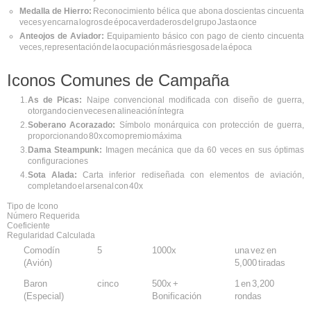
Medalla de Hierro:
Reconocimiento bélica que abona doscientas cincuenta
veces y encarna logros de época verdaderos del grupo Jasta once
Anteojos de Aviador:
Equipamiento básico con pago de ciento cincuenta
veces, representación de la ocupación más riesgosa de la época
Iconos Comunes de Campaña
As de Picas:
Naipe convencional modificada con diseño de guerra,
otorgando cien veces en alineación íntegra
Soberano Acorazado:
Símbolo monárquica con protección de guerra,
proporcionando 80x como premio máxima
Dama Steampunk:
Imagen mecánica que da 60 veces en sus óptimas
configuraciones
Sota Alada:
Carta inferior rediseñada con elementos de aviación,
completando el arsenal con 40x
Tipo de Icono
Número Requerida
Coeficiente
Regularidad Calculada
Comodín
5
1000x
una vez en
(Avión)
5,000 tiradas
Baron
cinco
500x +
1 en 3,200
(Especial)
Bonificación
rondas