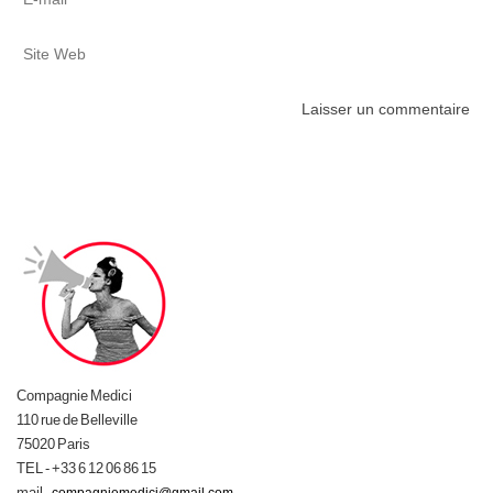
Compagnie Medici
110 rue de Belleville
75020 Paris
TEL - +33 6 12 06 86 15
mail -