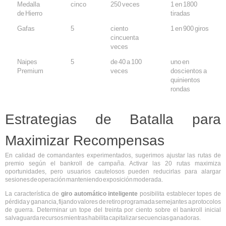
Medalla
cinco
250 veces
1 en 1800
de Hierro
tiradas
Gafas
5
ciento
1 en 900 giros
cincuenta
veces
Naipes
5
de 40 a 100
uno en
Premium
veces
doscientos a
quinientos
rondas
Estrategias de Batalla para
Maximizar Recompensas
En calidad de comandantes experimentados, sugerimos ajustar las rutas de
premio según el bankroll de campaña. Activar las 20 rutas maximiza
oportunidades, pero usuarios cautelosos pueden reducirlas para alargar
sesiones de operación manteniendo exposición moderada.
La característica de
giro automático inteligente
posibilita establecer topes de
pérdida y ganancia, fijando valores de retiro programada semejantes a protocolos
de guerra. Determinar un tope del treinta por ciento sobre el bankroll inicial
salvaguarda recursos mientras habilita capitalizar secuencias ganadoras.