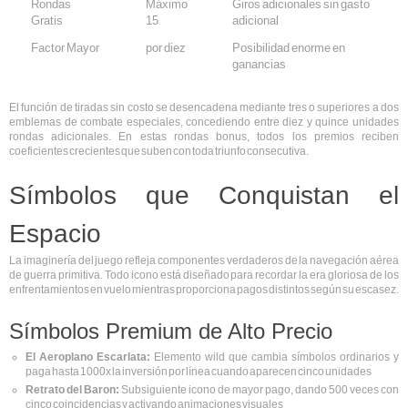
Rondas
Máximo
Giros adicionales sin gasto
Gratis
15
adicional
Factor Mayor
por diez
Posibilidad enorme en
ganancias
El función de tiradas sin costo se desencadena mediante tres o superiores a dos
emblemas de combate especiales, concediendo entre diez y quince unidades
rondas adicionales. En estas rondas bonus, todos los premios reciben
coeficientes crecientes que suben con toda triunfo consecutiva.
Símbolos que Conquistan el
Espacio
La imaginería del juego refleja componentes verdaderos de la navegación aérea
de guerra primitiva. Todo icono está diseñado para recordar la era gloriosa de los
enfrentamientos en vuelo mientras proporciona pagos distintos según su escasez.
Símbolos Premium de Alto Precio
El Aeroplano Escarlata:
Elemento wild que cambia símbolos ordinarios y
paga hasta 1000x la inversión por línea cuando aparecen cinco unidades
Retrato del Baron:
Subsiguiente icono de mayor pago, dando 500 veces con
cinco coincidencias y activando animaciones visuales