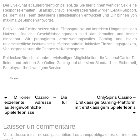
Der Live-Chat ist außerordentlich beliebt, da Sie hier binnen weniger Sek. eine
Response erhalten. Für anspruchsvollere Anfragen raten wir den E-Mail-Support,
bei dem das Team detaillierte Hilfestellungen entwickelt und Dir binnen von
maximal 24 Stunden antwortet.
Bei National-Casino setzen wir auf Transparenz und korrekten Umgang mit den
Nutzern. Jegliche Geschäftsbedingungen sind klar formuliert und immer
einsehbar. Wir propagieren verantwortungsvolles Gaming und bieten
unterschiedliche Instrumente zur Selbstkontrolle, inklusive Einzahlungsgrenzen,
Verlustgrenzen und die Chance zur Kontensperre.
Entdecken Sie schon heute die vielseitigen Möglichkeiten, die National Casino Dir
liefert, und erleben Sie Online-Gaming auf oberstem Standard mit Sicherheit,
Fairplay und hochwertigem Service.
Favori
.
Millioner Casino – Die
OnlySpins Casino –
exzellente Adresse für
Erstklassige Gaming-Plattform
außergewöhnliche
mit erstklassigem Spielerlebnis
Spielerlebnisse
Laisser un commentaire
Votre adresse e-mail ne sera pas publiée.
Les champs obligatoires sont indiqués
avec
*