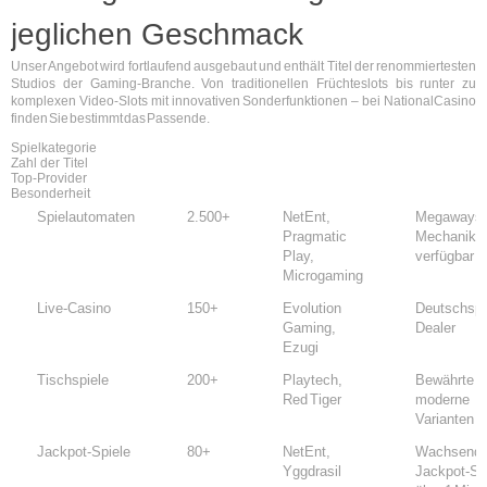
jeglichen Geschmack
Unser Angebot wird fortlaufend ausgebaut und enthält Titel der renommiertesten
Studios der Gaming-Branche. Von traditionellen Früchteslots bis runter zu
komplexen Video-Slots mit innovativen Sonderfunktionen – bei NationalCasino
finden Sie bestimmt das Passende.
Spielkategorie
Zahl der Titel
Top-Provider
Besonderheit
Spielautomaten
2.500+
NetEnt,
Megaways-
Pragmatic
Mechanik
Play,
verfügbar
Microgaming
Live-Casino
150+
Evolution
Deutschspr
Gaming,
Dealer
Ezugi
Tischspiele
200+
Playtech,
Bewährte u
Red Tiger
moderne
Varianten
Jackpot-Spiele
80+
NetEnt,
Wachsend
Yggdrasil
Jackpot-S