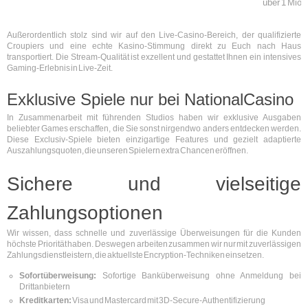
über 1 Mio €
Außerordentlich stolz sind wir auf den Live-Casino-Bereich, der qualifizierte
Croupiers und eine echte Kasino-Stimmung direkt zu Euch nach Haus
transportiert. Die Stream-Qualität ist exzellent und gestattet Ihnen ein intensives
Gaming-Erlebnis in Live-Zeit.
Exklusive Spiele nur bei NationalCasino
In Zusammenarbeit mit führenden Studios haben wir exklusive Ausgaben
beliebter Games erschaffen, die Sie sonst nirgendwo anders entdecken werden.
Diese Exclusiv-Spiele bieten einzigartige Features und gezielt adaptierte
Auszahlungsquoten, die unseren Spielern extra Chancen eröffnen.
Sichere und vielseitige
Zahlungsoptionen
Wir wissen, dass schnelle und zuverlässige Überweisungen für die Kunden
höchste Priorität haben. Deswegen arbeiten zusammen wir nur mit zuverlässigen
Zahlungsdienstleistern, die aktuellste Encryption-Techniken einsetzen.
Sofortüberweisung:
Sofortige Banküberweisung ohne Anmeldung bei
Drittanbietern
Kreditkarten:
Visa und Mastercard mit 3D-Secure-Authentifizierung