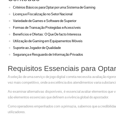
Critérios Básicos para Optar por uma Sistema de Gaming
Licença e Fiscalização no Setor Nacional
Variedade de Games e Software de Superior
Formas de Transação Protegidas e Acessíveis
Benefícios e Ofertas: O Que De facto Interessa
Utilização de Gaming em Equipamentos Móveis
Suporte ao Jogador de Qualidade
Segurança e Resguardo de Informação Privados
Requisitos Essenciais para Opta
A seleção de uma serviço de jogo digital correta necessita avaliação ri
vez mais competitivo, onde a excelência dos atendimentos varia substanc
Ao examinar alternativas disponíveis, é essencial avaliar elementos que vã
são elementos essenciais que definem a vivência global do apostador.
Como operadores empenhados com a primazia, sabemos que a credibilidade 
utilizadores.