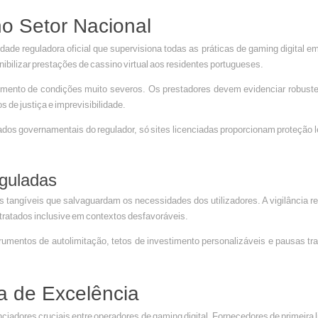
o Setor Nacional
dade reguladora oficial que supervisiona todas as práticas de gaming digital e
ilizar prestações de cassino virtual aos residentes portugueses.
rimento de condições muito severos. Os prestadores devem evidenciar robustez
 de justiça e imprevisibilidade.
s governamentais do regulador, só sites licenciadas proporcionam proteção leg
guladas
s tangíveis que salvaguardam os necessidades dos utilizadores. A vigilância 
 tratados inclusive em contextos desfavoráveis.
trumentos de autolimitação, tetos de investimento personalizáveis e pausas tr
ma de Excelência
nciadores cruciais entre operadores de gaming digital. Fornecedores de primei