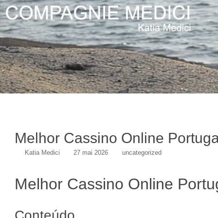
Melhor Cassino Online Portuga
Katia Medici
27 mai 2026
uncategorized
Melhor Cassino Online Portu
Conteúdo