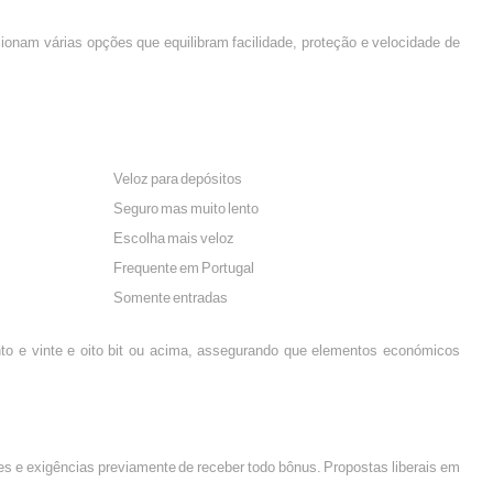
rcionam várias opções que equilibram facilidade, proteção e velocidade de
Veloz para depósitos
Seguro mas muito lento
Escolha mais veloz
Frequente em Portugal
Somente entradas
to e vinte e oito bit ou acima, assegurando que elementos económicos
s e exigências previamente de receber todo bônus. Propostas liberais em