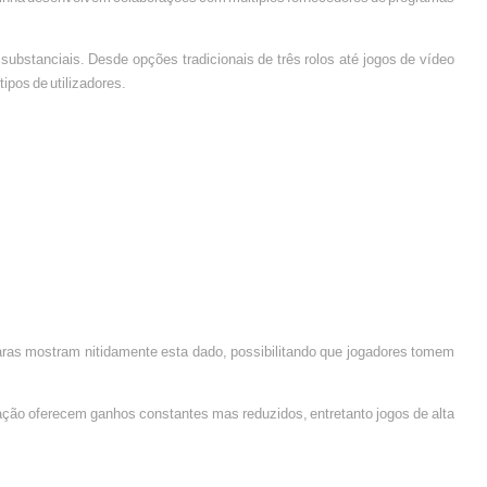
substanciais. Desde opções tradicionais de três rolos até jogos de vídeo
pos de utilizadores.
laras mostram nitidamente esta dado, possibilitando que jogadores tomem
ação oferecem ganhos constantes mas reduzidos, entretanto jogos de alta