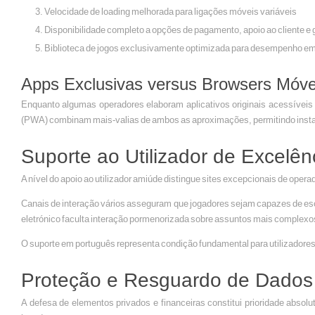
Velocidade de loading melhorada para ligações móveis variáveis
Disponibilidade completo a opções de pagamento, apoio ao cliente e 
Biblioteca de jogos exclusivamente optimizada para desempenho e
Apps Exclusivas versus Browsers Móve
Enquanto algumas operadores elaboram aplicativos originais acessíveis e
(PWA) combinam mais-valias de ambos as aproximações, permitindo instal
Suporte ao Utilizador de Excelên
A nível do apoio ao utilizador amiúde distingue sites excepcionais de op
Canais de interação vários asseguram que jogadores sejam capazes de esco
eletrónico faculta interação pormenorizada sobre assuntos mais complexo
O suporte em português representa condição fundamental para utilizador
Proteção e Resguardo de Dados
A defesa de elementos privados e financeiras constitui prioridade abs