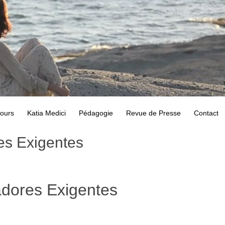
cours
Katia Medici
Pédagogie
Revue de Presse
Contact
es Exigentes
adores Exigentes