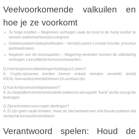
Veelvoorkomende valkuilen en
hoe je ze voorkomt
Te hoge inzetten – Beginners verhogen vaak de inzet in de hoop sneller te
winnen, wat het verliesrisico vergroot.
Onbetrouwbare betaalmethoden – Vermijd casino’s zonder licentie; je kunt je
geld kwijt raken.
Negeren van de voorwaarden – Wagering‑vereisten kunnen de uitbetaling
vertragen. Lees altijd de bonusvoorwaarden.
Q: Hoe lang duren uitbetalingen bij Magius Casino?
A: Crypto‑opnames worden binnen enkele minuten verwerkt, terwijl
iDEAL‑transacties meestal binnen 24 uur klaar zijn.
Q: Kan ik mijn winst veilig bewaren?
A: Ja, het platform biedt versleutelde wallets en een aparte “bank” sectie voor grote
bedragen.
Q: Zijn er limieten voor crypto‑stortingen?
A: Er zijn geen vaste limieten, maar de site hanteert een anti‑fraude systeem dat
verdachte transacties blokkeert.
Verantwoord spelen: Houd de