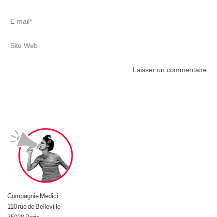
Compagnie Medici
110 rue de Belleville