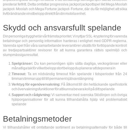
presterar felfritt. Detta omfattar progressiva jackpot jackpottspel likt Mega Moolah
jackpot- Moolah och Mega Fortune jackpot- Fortune, där du får möjlighet att söka
livförändrande vinstbelopp direkt från din mobila enhet.
Skydd och ansvarsfullt spelande
Din personliga trygghet är vår främsta prioritet. Vi nyttjar SSL-kryptering för varenda
betalningar och personlig information hanteras i enlighet med GDPR-reglerna.
Varenda spel från våra samarbetande leverantörer utsätts för fortlöpande kontroll
av tredjepartsaktörer revisorer för att kunna garantera rättvis spelmiljö och
slumpmässiga resultat.
Spelgränser:
Du kan personligen själv sätta dagliga, veckogränser eller
månatliga tak för vilket belopp stort belopp du planerar att deponera in
Timeout:
Ta en nödvändig timeout från spelande i tidsperioder från 24
timmars timmar upp till till permanent självavstängning
Verktyg för egenövervakning:
Få åtkomst till din heltäckande spelhistorik
och övervakningsfunktioner för att kunna bevara koll på ditt spelande
Support och rådgivning:
Vi samverkar med svenska Stödlinjen och övriga
hjälporganisationer för att kunna tillhandahålla hjälp vid problematiskt
spelande
Betalningsmetoder
Vi tillhandahåller ett omfattande sortiment av betalningsalternativ för både till