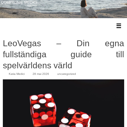
LeoVegas – Din egna
fullständiga guide till
spelvärldens värld
Katia Medici
28 mai 2026
uncategorized