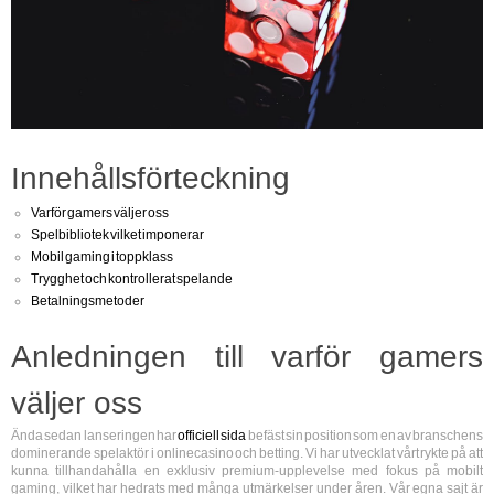
Innehållsförteckning
Varför gamers väljer oss
Spelbibliotek vilket imponerar
Mobil gaming i toppklass
Trygghet och kontrollerat spelande
Betalningsmetoder
Anledningen till varför gamers
väljer oss
Ända sedan lanseringen har
officiell sida
befäst sin position som en av branschens
dominerande spelaktör i onlinecasino och betting. Vi har utvecklat vårt rykte på att
kunna tillhandahålla en exklusiv premium-upplevelse med fokus på mobilt
gaming, vilket har hedrats med många utmärkelser under åren. Vår egna sajt är