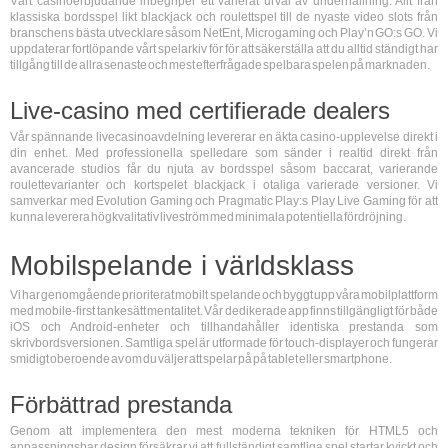
Vårt casinoerbjudande inbegriper ett varierat urval av underhållning. Allt från
klassiska bordsspel likt blackjack och roulettspel till de nyaste video slots från
branschens bästa utvecklare såsom NetEnt, Microgaming och Play’n GO:s GO. Vi
uppdaterar fortlöpande vårt spelarkiv för för att säkerställa att du alltid ständigt har
tillgång till de allra senaste och mest efterfrågade spelbara spelen på marknaden.
Live-casino med certifierade dealers
Vår spännande livecasinoavdelning levererar en äkta casino-upplevelse direkt i
din enhet. Med professionella spelledare som sänder i realtid direkt från
avancerade studios får du njuta av bordsspel såsom baccarat, varierande
roulettevarianter och kortspelet blackjack i otaliga varierade versioner. Vi
samverkar med Evolution Gaming och Pragmatic Play:s Play Live Gaming för att
kunna leverera högkvalitativ liveström med minimala potentiella fördröjning.
Mobilspelande i världsklass
Vi har genomgående prioriterat mobilt spelande och byggt upp våra mobilplattform
med mobile-first tankesätt mentalitet. Vår dedikerade app finns tillgängligt för både
iOS och Android-enheter och tillhandahåller identiska prestanda som
skrivbordsversionen. Samtliga spel är utformade för touch-displayer och fungerar
smidigt oberoende av om du väljer att spelar på på tablet eller smartphone.
Förbättrad prestanda
Genom att implementera den mest moderna tekniken för HTML5 och
anpassningsbar design försäkrar vi att fullständigt samtliga spel startar kvickt och