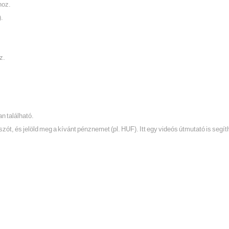
hoz.
.
z.
n található.
szót, és jelöld meg a kívánt pénznemet (pl. HUF). Itt egy videós útmutató is segít