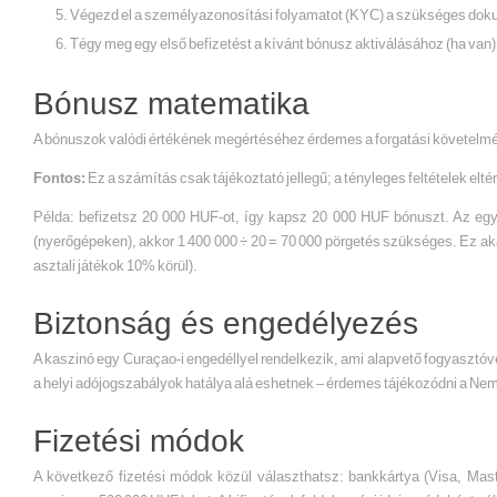
Végezd el a személyazonosítási folyamatot (KYC) a szükséges doku
Tégy meg egy első befizetést a kívánt bónusz aktiválásához (ha van)
Bónusz matematika
A bónuszok valódi értékének megértéséhez érdemes a forgatási követelmé
Fontos:
Ez a számítás csak tájékoztató jellegű; a tényleges feltételek elté
Példa: befizetsz 20 000 HUF-ot, így kapsz 20 000 HUF bónuszt. Az egy
(nyerőgépeken), akkor 1 400 000 ÷ 20 = 70 000 pörgetés szükséges. Ez aká
asztali játékok 10% körül).
Biztonság és engedélyezés
A kaszinó egy Curaçao-i engedéllyel rendelkezik, ami alapvető fogyasztóvé
a helyi adójogszabályok hatálya alá eshetnek – érdemes tájékozódni a Nemze
Fizetési módok
A következő fizetési módok közül választhatsz: bankkártya (Visa, Master