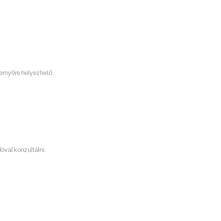
pernyőre helyezhető.
óval konzultálni.