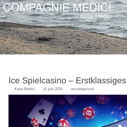
Ice Spielcasino – Erstklassig
Katia Medici
16 juin 2026
uncategorized