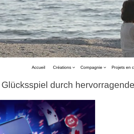
Accueil
Créations
Compagnie
Projets en 
es Glücksspiel durch hervorrage