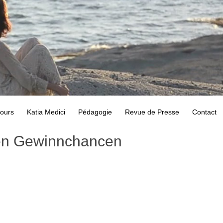
cours
Katia Medici
Pédagogie
Revue de Presse
Contact
nden Gewinnchancen