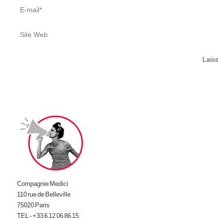
Compagnie Medici
110 rue de Belleville
75020 Paris
TEL - +33 6 12 06 86 15