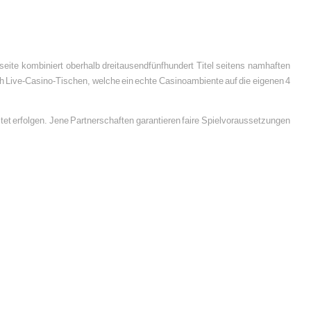
eite kombiniert oberhalb dreitausendfünfhundert Titel seitens namhaften
nach Live-Casino-Tischen, welche ein echte Casinoambiente auf die eigenen 4
et erfolgen. Jene Partnerschaften garantieren faire Spielvoraussetzungen