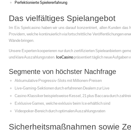
Perfektionierte Spielererfahrung
Das vielfältiges Spielangebot
Im Eis Spielcasino haben wir uns darauf konzentriert, allen Kunden das
Providern, welche kontinuierlich via fortschrittliche Veröffentlichungen e
Wände bringen.
Unsere Experten kooperieren nur durch zertifizierten Spieleanbietern ge
und klare Auszahlungsraten.
IceCasino
präsentiert täglich neue Aufgaben 
Segmente von höchster Nachfrage
Akkumulative Progressiv-Slots mit Millionen-Preisen
Live-Gaming-Sektionen durch erfahrenen Dealern zur Live
Casino-Klassiker beispielsweise Kessel, 21 plus Baccara durch zahlre
Exklusive Games, welche exklusiv beim Ice erhältlich sind
Videopoker-Bereich durch optimalen Auszahlungsraten
Sicherheitsmaßnahmen sowie Zert