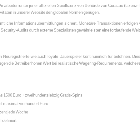
ir arbeiten unter jener offiziellen Spiellizenz von Behörde von Curacao (Lizenz
ktivitäten in unserer Website den globalen Normen genügen.
sämtliche Informationsübermittlungen sichert. Monetäre Transaktionen erfolgen 
Security-Audits durch externe Spezialisten gewährleisten eine fortlaufende W
Neuregistrierte wie auch loyale Dauerspieler kontinuierlich für belohnen. Die
 legen die Betreiber hohen Wert bei realistische Wagering-Requirements, welche r
s 1500 Euro + zweihundertsiebzig Gratis-Spins
nt maximal vierhundert Euro
zent jede Woche
l definiert