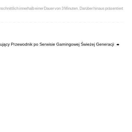
schnittlich innerhalb einer Dauer von 3 Minuten. Darüber hinaus präsentiert
ujący Przewodnik po Serwisie Gamingowej Świeżej Generacji