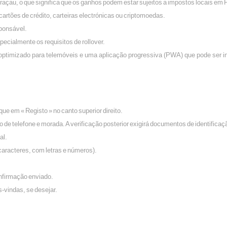
Curaçau, o que significa que os ganhos podem estar sujeitos a impostos locais em 
tões de crédito, carteiras electrónicas ou criptomoedas.
sponsável.
cialmente os requisitos de rollover.
e optimizado para telemóveis e uma aplicação progressiva (PWA) que pode ser i
que em « Registo » no canto superior direito.
de telefone e morada. A verificação posterior exigirá documentos de identificaç
al.
caracteres, com letras e números).
onfirmação enviado.
s-vindas, se desejar.