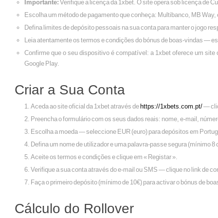
Importante:
Verifique a licença da 1xbet. O site opera sob licença de 
Escolha um método de pagamento que conheça: Multibanco, MB Way, car
Defina limites de depósito pessoais na sua conta para manter o jogo re
Leia atentamente os termos e condições do bónus de boas-vindas — espe
Confirme que o seu dispositivo é compatível: a 1xbet oferece um sit
Google Play.
Criar a Sua Conta
Aceda ao site oficial da 1xbet através de
https://1xbets.com.pt/
— cli
Preencha o formulário com os seus dados reais: nome, e-mail, número 
Escolha a moeda — seleccione EUR (euro) para depósitos em Portug
Defina um nome de utilizador e uma palavra-passe segura (mínimo 8 
Aceite os termos e condições e clique em « Registar ».
Verifique a sua conta através do e-mail ou SMS — clique no link de c
Faça o primeiro depósito (mínimo de 10€) para activar o bónus de boa
Cálculo do Rollover