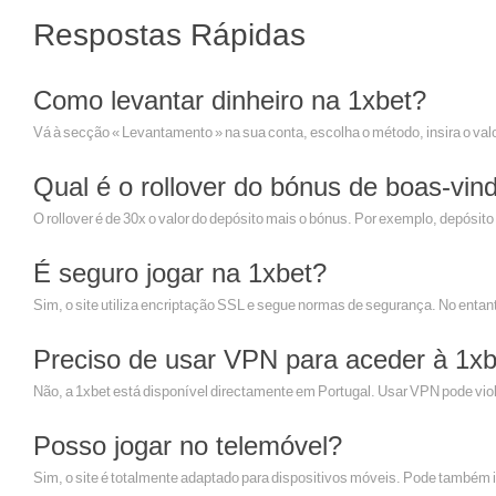
Respostas Rápidas
Como levantar dinheiro na 1xbet?
Vá à secção « Levantamento » na sua conta, escolha o método, insira o valor
Qual é o rollover do bónus de boas-vin
O rollover é de 30x o valor do depósito mais o bónus. Por exemplo, depósit
É seguro jogar na 1xbet?
Sim, o site utiliza encriptação SSL e segue normas de segurança. No entan
Preciso de usar VPN para aceder à 1x
Não, a 1xbet está disponível directamente em Portugal. Usar VPN pode viol
Posso jogar no telemóvel?
Sim, o site é totalmente adaptado para dispositivos móveis. Pode também i