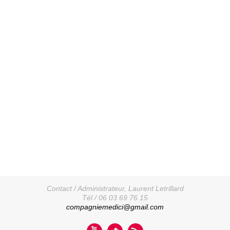
Contact / Administrateur, Laurent Letrillard
Tél / 06 03 69 76 15
compagniemedici@gmail.com