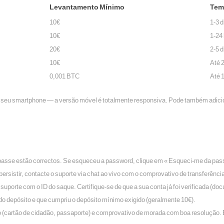
Levantamento Mínimo
Tem
10€
1-3 d
10€
1-24
20€
2-5 d
10€
Até 
0,001 BTC
Até 1
 do seu smartphone — a versão móvel é totalmente responsiva. Pode também adici
a-passe estão correctos. Se esqueceu a password, clique em « Esqueci-me da pass
ersistir, contacte o suporte via chat ao vivo com o comprovativo de transferência
suporte com o ID do saque. Certifique-se de que a sua conta já foi verificada (d
 depósito e que cumpriu o depósito mínimo exigido (geralmente 10€).
(cartão de cidadão, passaporte) e comprovativo de morada com boa resolução. Ev