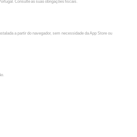
Portugal. Consulte as suas obrigações fiscais.
nstalada a partir do navegador, sem necessidade da App Store ou
ão.