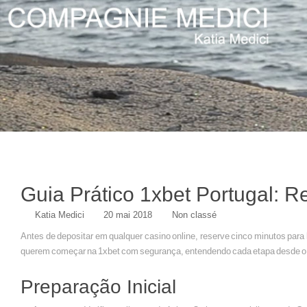
Guia Prático 1xbet Portugal: 
Katia Medici
20 mai 2018
Non classé
Antes de depositar em qualquer casino online, reserve cinco minutos para l
querem começar na 1xbet com segurança, entendendo cada etapa desde o r
Preparação Inicial