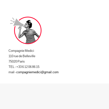
Compagnie Medici
110 rue de Belleville
75020 Paris
TEL - +33 6 12 06 86 15
mail -
compagniemedici@gmail.com