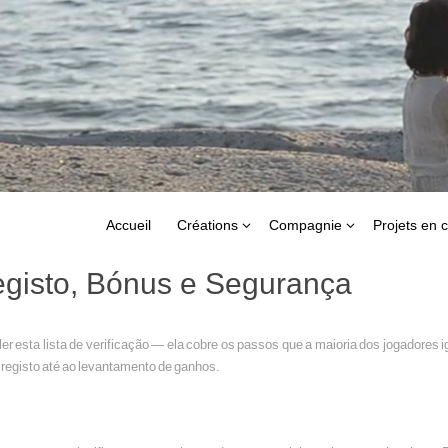
Accueil
Créations
Compagnie
Projets en 
Registo, Bónus e Segurança
er esta lista de verificação — ela cobre os passos que a maioria dos jogadores i
egisto até ao levantamento de ganhos.