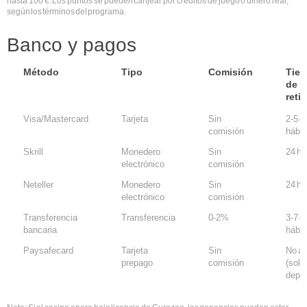
hasta 100 €. Los puntos se pueden canjear por créditos de juego o dinero real,
según los términos del programa.
Banco y pagos
Método
Tipo
Comisión
Tie
de
retir
Visa/Mastercard
Tarjeta
Sin
2-5 d
comisión
hábil
Skrill
Monedero
Sin
24 ho
electrónico
comisión
Neteller
Monedero
Sin
24 ho
electrónico
comisión
Transferencia
Transferencia
0-2%
3-7 d
bancaria
hábil
Paysafecard
Tarjeta
Sin
No ap
prepago
comisión
(solo
depós