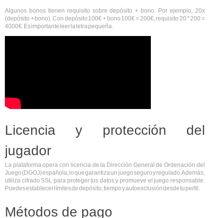
Algunos bonos tienen requisito sobre depósito + bono. Por ejemplo, 20x
(depósito + bono). Con depósito 100€ + bono 100€ = 200€, requisito 20 * 200 =
4000€. Es importante leer la letra pequeña.
Licencia y protección del
jugador
La plataforma opera con licencia de la Dirección General de Ordenación del
Juego (DGOJ) española, lo que garantiza un juego seguro y regulado. Además,
utiliza cifrado SSL para proteger tus datos y promueve el juego responsable.
Puedes establecer límites de depósito, tiempo y autoexclusión desde tu perfil.
Métodos de pago