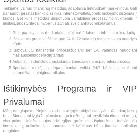
Teikiame įvairius finansinių metodus, adaptacija lietuviškam marketingui. Gali
panaudoti įprastas banko plastikas, interneto wallets, greito mokėjimo sistemas ir
kriptos. Bet kuris metodas disponuoja variabiliais procesavimo trukmėmis ir
limitais, šiuos turite galimybę nustatyti atsižvelgiant tavo reikalavimus.
Greiti papildymas su bet kuriais mokėjimo būdais neturint nulinių eksra tarifų
Išmokomis procesai šėlsta nuo 24 iki 72 valandų remiantis kaip nurodyto
būdo
Kriptovaliutų transnoriai procesažuojami per 1-6 valandas naudojant
mažiausiomis operacijų tarifais
Automatinis identiteto check standartiems žaidėjams pagreitina procesą
Specialus mokėjimų departamentas veikia 24/7 būsime pasiekiami
sprendžiantis piniginus reikalus
Ištikimybės Programa ir VIP
Privalumai
Mūsų daugiapakopė lojalumo schema atlygins aktyvius dalyvius už bet kurį įvestą
betą. Startuojant lygiu žemiausio rango ir užbaigiant prestižiniu diamond rangu,
visa pakopa leidžia naujas privilegijas: greitesnius išplausiems, individualių
konsultantą, unikaliausiais bonusus bei kvietimus būna įtrauktas unikalius
renginius.