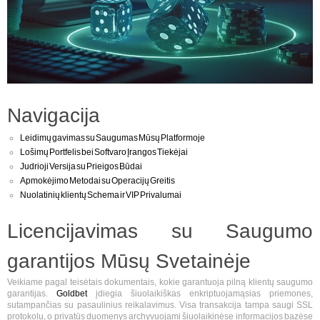
Navigacija
Leidimų gavimas su Saugumas Mūsų Platformoje
Lošimų Portfelis bei Softvaro Įrangos Tiekėjai
Judrioji Versija su Prieigos Būdai
Apmokėjimo Metodai su Operacijų Greitis
Nuolatinių klientų Schema ir VIP Privalumai
Licencijavimas su Saugumo
garantijos Mūsų Svetainėje
Veikiame pagal teisėtais dokumentais, kokie garantuoja pilną klientų saugumo
garantijas.
Goldbet
įdiegia šiuolaikiškas enkriptuojamąsias priemones,
sutampančias su pasaulinius reikalavimus. Visa transakcija tampa saugi SSL
protokolu, o privatūs duomenys archyvuojami šiuolaikinėse informacijos bazėse