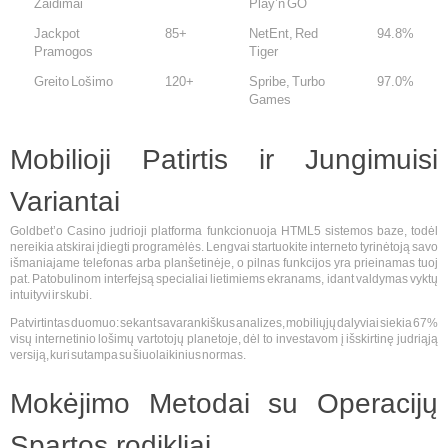
Žaidimai
Play’n GO
Jackpot
85+
NetEnt, Red
94.8%
Pramogos
Tiger
Greito Lošimo
120+
Spribe, Turbo
97.0%
Games
Mobilioji Patirtis ir Jungimuisi
Variantai
Goldbet’o Casino judrioji platforma funkcionuoja HTML5 sistemos baze, todėl
nereikia atskirai įdiegti programėlės. Lengvai startuokite interneto tyrinėtoją savo
išmaniajame telefonas arba planšetinėje, o pilnas funkcijos yra prieinamas tuoj
pat. Patobulinom interfejsą specialiai lietimiems ekranams, idant valdymas vyktų
intuityvi ir skubi.
Patvirtintas duomuo: sekant savarankiškus analizes, mobiliųjų dalyviai siekia 67%
visų internetinio lošimų vartotojų planetoje, dėl to investavom į išskirtinę judriąją
versiją, kuri sutampa su šiuolaikinius normas.
Mokėjimo Metodai su Operacijų
Spartos rodikliai