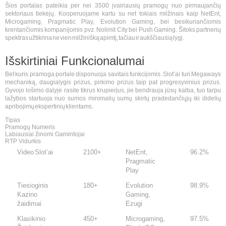
Šios portalas pateikia per nei 3500 įvairiausių pramogų nuo pirmaujančių
sektoriaus tiekėjų. Kooperuojame kartu su net tokiais milžinais kaip NetEnt,
Microgaming, Pragmatic Play, Evolution Gaming, bei besikuriančiomis
krentančiomis kompanijomis pvz. Nolimit City bei Push Gaming. Šitoks partnerių
spektras užtikrina ne vien milžinišką apimtį, tačiau ir aukščiausią lygį.
Išskirtiniai Funkcionalumai
Bet kuris pramoga portale disponuoja savitais funkcijomis. Slot’ai turi Megaways
mechaniką, daugialygis prizus, pirkimo prizus taip pat progresyvinius prizus.
Gyvojo lošimo dalyje rasite tikrus krupierjus, jie bendrauja jūsų kalba, tuo tarpu
lažybos startuoja nuo sumos minimalių sumų skirtų pradedančiųjų iki didelių
apribojimų ekspertinių klientams.
Tipas
Pramogų Numeris
Labiausiai žinomi Gamintojai
RTP Vidurkis
Video Slot’ai
2100+
NetEnt,
96.2%
Pragmatic
Play
Tiesioginis
180+
Evolution
98.9%
Kazino
Gaming,
žaidimai
Ezugi
Klasikinio
450+
Microgaming,
97.5%