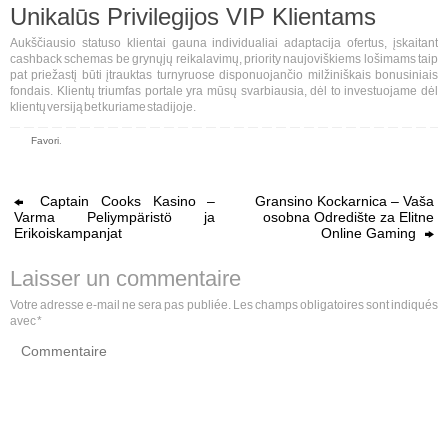
Unikalūs Privilegijos VIP Klientams
Aukščiausio statuso klientai gauna individualiai adaptacija ofertus, įskaitant
cashback schemas be grynųjų reikalavimų, priority naujoviškiems lošimams taip
pat priežastį būti įtrauktas turnyruose disponuojančio milžiniškais bonusiniais
fondais. Klientų triumfas portale yra mūsų svarbiausia, dėl to investuojame dėl
klientų versiją bet kuriame stadijoje.
Favori
.
Captain Cooks Kasino –
Gransino Kockarnica – Vaša
Varma Peliympäristö ja
osobna Odredište za Elitne
Erikoiskampanjat
Online Gaming
Laisser un commentaire
Votre adresse e-mail ne sera pas publiée.
Les champs obligatoires sont indiqués
avec
*