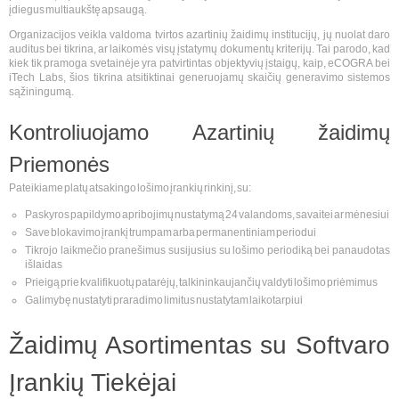
įdiegus multiaukštę apsaugą.
Organizacijos veikla valdoma tvirtos azartinių žaidimų institucijų, jų nuolat daro
auditus bei tikrina, ar laikomės visų įstatymų dokumentų kriterijų. Tai parodo, kad
kiek tik pramoga svetainėje yra patvirtintas objektyvių įstaigų, kaip, eCOGRA bei
iTech Labs, šios tikrina atsitiktinai generuojamų skaičių generavimo sistemos
sąžiningumą.
Kontroliuojamo Azartinių žaidimų
Priemonės
Pateikiame platų atsakingo lošimo įrankių rinkinį, su:
Paskyros papildymo apribojimų nustatymą 24 valandoms, savaitei ar mėnesiui
Save blokavimo įrankį trumpam arba permanentiniam periodui
Tikrojo laikmečio pranešimus susijusius su lošimo periodiką bei panaudotas
išlaidas
Prieigą prie kvalifikuotų patarėjų, talkininkaujančių valdyti lošimo priėmimus
Galimybę nustatyti praradimo limitus nustatytam laikotarpiui
Žaidimų Asortimentas su Softvaro
Įrankių Tiekėjai