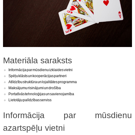
Materiāla saraksts
Informācija par mūsdienu izklaides vietni
Spēļu klāsts un kooperācijas partneri
Atlīdzību struktūra un lojalitātes programma
Maksājumu risinājumi un drošība
Portatīvās tehnoloģijas un savienojamība
Lietotāju palīdzības serviss
Informācija par mūsdienu
azartspēļu vietni