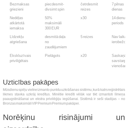
Bezmaksas
piecdesmit-
četrdesmit
7 pilnas
griezieni
divsimt spin
reizes
dienas
Nedēļas
50%
x30
14 dienu
atkārtotā
maksimāli
periods
iemaksa
300 EUR
Līdzekļu
desmitā daļa
5 reizes
Nav laika
atgriešana
no
ierobežo
zaudējumiem
Ekskluzīvais
Pielāgots
x20
Saskaņā 
priviliģētais
savstarpē
vienošan
Uzticības pakāpes
Mūsdienu spēļu vietne izmanto punktu uzkrāšanas sistēmu, kurā katrs reģistrētais
likmes stavka uzkrāj kredītus. Minētie kredīti vēlāk var tikt izmantoti līmeņa
paaugstināšanai un ekstra privilēģiju iegūšanai. Sistēmā ir seši stadijas – no
Bronzas maksimāli VIP Premium Premium pakāpei.
Norēķinu risinājumi un