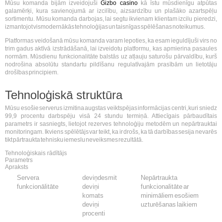
Mūsu komanda bijām izveidojuši
Gizbo casino
kā īstu mūsdienīgu atpūtas
galamērķi, kura savienojumā ar izcilību, aizsardzību un plašāko azartspēļu
sortimentu. Mūsu komanda darbojas, lai segtu ikvienam klientam izcilu pieredzi,
izmantojot vismodernākās tehnoloģijas un taisnīgas spēlēšanas noteikumus.
Platformas veidošanā mūsu komanda varam lepoties, ka esam ieguldījuši virs no
trim gadus aktīvā izstrādāšanā, lai izveidotu platformu, kas apmierina pasaules
normām. Mūsdienu funkcionalitāte balstās uz atļauju saturošu pārvaldību, kurš
nodrošina absolūtu standartu pildīšanu regulatīvajām prasībām un lietotāju
drošības principiem.
Tehnoloģiskā struktūra
Mūsu esošie serverus izmitina augstas veiktspējas informācijas centri, kuri sniedz
99,9 procentu darbspēju visā 24 stundu termiņā. Attiecīgais pārbaudītais
parametrs ir sasniegts, lietojot rezerves tehnoloģiju metodēm un nepārtrauktai
monitoringam. Ikviens spēlētājs var teikt, ka ir drošs, ka tā darbības sesija nevarēs
tikt pārtraukta tehnisku iemeslu neveiksmes rezultātā.
Tehnoloģiskais rādītājs
Parametrs
Apraksts
Servera
deviņdesmit
Nepārtraukta
funkcionālitāte
deviņi
funkcionalitāte ar
komats
minimāliem esošiem
deviņi
uzturēšanas laikiem
procenti