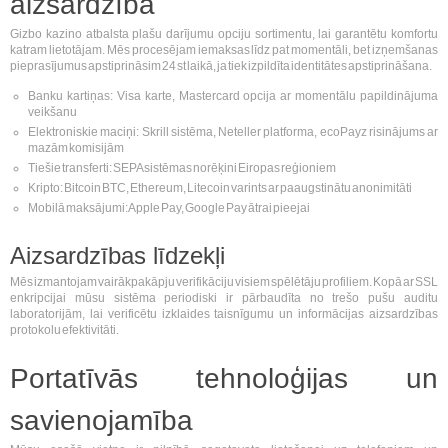
aizsardzība
Gizbo kazino atbalsta plašu darījumu opciju sortimentu, lai garantētu komfortu
katram lietotājam. Mēs procesējam iemaksas līdz pat momentāli, bet izņemšanas
pieprasījumus apstiprināsim 24 st laikā, ja tiek izpildīta identitātes apstiprināšana.
Banku kartiņas: Visa karte, Mastercard opcija ar momentālu papildinājuma
veikšanu
Elektroniskie maciņi: Skrill sistēma, Neteller platforma, ecoPayz risinājums ar
mazām komisijām
Tiešie transferti: SEPA sistēmas norēķini Eiropas reģioniem
Kripto: Bitcoin BTC, Ethereum, Litecoin varints ar paaugstinātu anonimitāti
Mobilā maksājumi: Apple Pay, Google Pay ātrai pieejai
Aizsardzības līdzekļi
Mēs izmantojam vairākpakāpju verifikāciju visiem spēlētāju profiliem. Kopā ar SSL
enkripcijai mūsu sistēma periodiski ir pārbaudīta no trešo pušu auditu
laboratorijām, lai verificētu izklaides taisnīgumu un informācijas aizsardzības
protokolu efektivitāti.
Portatīvās tehnoloģijas un
savienojamība