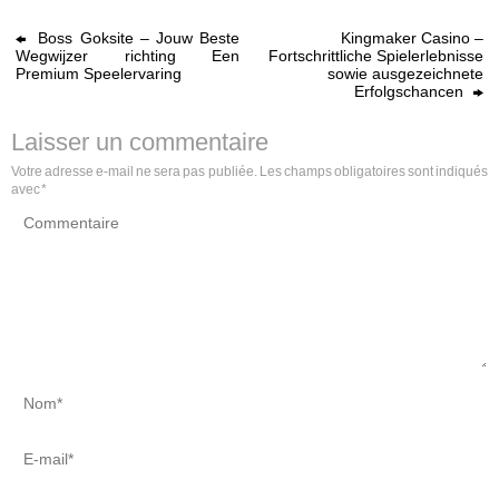
Boss Goksite – Jouw Beste
Kingmaker Casino –
Wegwijzer richting Een
Fortschrittliche Spielerlebnisse
Premium Speelervaring
sowie ausgezeichnete
Erfolgschancen
Laisser un commentaire
Votre adresse e-mail ne sera pas publiée.
Les champs obligatoires sont indiqués
avec
*