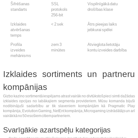
Šifrēšanas
SSL
Vispilnīgākā datu
standarts
protokols
drošības klase
256-bit
Izklaides
< 2 sek
Ātrs pieejas laiks
atvēršanas
jebkurai spēlei
temps
Profila
zem 3
Atvieglota lietotāju
izveides
minūtes
kontu izveides darbība
mehānisms
Izklaides sortiments un partneru
kompānijas
Gizbo kazino sortimentā iespējams atrast vairāk no divtūkstoš pieci simti dažādas
izklaides opcijas no labākajiem segmenta provideriem. Mūsu komanda bijuši
nodibinājuši sadarbību ar tik slaveniem kompānijām kā Pragmatic Play
kompānija, Evolution Gaming, NetEnt kompānija, Microgaming izstrādātājs un arī
vairāk kā no 50 esošiem citiem partneriem.
Svarīgākie azartspēļu kategorijas