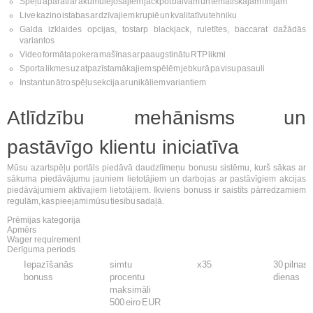
Spēļu aparāti ar akumulējošajiem jackpot balvām un tematiskajām līnijām
Live kazino istabas ar dzīvajiem krupiē un kvalitatīvu tehniku
Galda izklaides opcijas, tostarp blackjack, ruletītes, baccarat dažādās
variantos
Video formāta pokera mašīnas ar paaugstinātu RTP likmi
Sporta likmes uz atpazīstamākajiem spēlēm jebkurā pa visu pasauli
Instant un ātro spēļu sekcija ar unikāliem variantiem
Atlīdzību mehānisms un
pastāvīgo klientu iniciatīva
Mūsu azartspēļu portāls piedāvā daudzlīmeņu bonusu sistēmu, kurš sākas ar
sākuma piedāvājumu jauniem lietotājiem un darbojas ar pastāvīgiem akcijas
piedāvājumiem aktīvajiem lietotājiem. Ikviens bonuss ir saistīts pārredzamiem
regulām, kas pieejami mūsu tiesību sadaļā.
Prēmijas kategorija
Apmērs
Wager requirement
Derīguma periods
Iepazīšanās
simtu
x35
30 pilnas
bonuss
procentu
dienas
maksimāli
500 eiro EUR