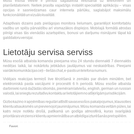
Mūsu esošā vietne ir pilnībā sagatavota lietošanai uz telefoniem un
planšetdatoriem. Netiek prasīta vajadzīgs instalēt specialitāti aplikāciju – visas
opcijas ir sasniedzamas caur interneta pārlūku, saglabājot maksimālu
funkcionālitāti un vizuālo kvalitāti.
Adaptīvais dizains pats pielāgojas monitora lielumam, garantējot komfortablu
vadību un spēļu pārvaldību arī vismazākos displejos. Mobilajā formātā atrodas
pilnīgi visas tās vienādās azartspēles, bonusi un darījumu risinājumi tāpat kā
galddatoru versijai.
Lietotāju servisa serviss
Mūsu esošā atbalsta komanda pieejama visu 24 stundu diennakti 7 diennaktis
nedēļas laikā, lai nokārtotu jebkādus jautājumus vai neskaidrības. Pieejami
vairāki komunikācijas ceļi – tiešās chat, e-pasts un telefona numurs.
Vidējais reakcijas termiņš live tērzēšanā ir zemāks par divām minūtēm, bet
elektroniskā pasta vaicājumi ir procesēti 6 h periodā. Mūsu esošie atbalsta
darbinieki runā dažādās idiomās, piemēram latviešu, english, german un russian
valodā, lai sniegtu rezultatīvu kontaktu ar lietotājiem no atšķirīgām jurisdikcijām.
Gizbo kazino ir apņēmības regulāri attīstīt savas esošos pakalpojumus, klausoties
klientu atsauksmēs un pievienojot jauninājumus. Mūsu komanda veltām pūles, lai
katrs reize notiktu drošā, patīkamā un godīga atmosfērā, kuras svarīgākā
prioritārais virziens ir klientu apmierinātība un atbildīga izturēšanās pret spēlēm.
Favori
.