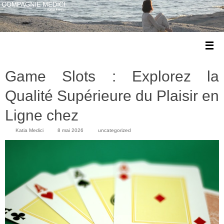
Game Slots : Explorez la
Qualité Supérieure du Plaisir en
Ligne chez
Katia Medici
8 mai 2026
uncategorized