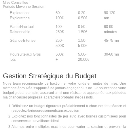
Mise Conseillée
Période Moyenne Session
Exploration
50-
0.20-
90-120
Exploratrice
100€
0.50€
mn
Partie Habituel
100-
0.50-
60-90
Raisonnable
250€
1.50€
minutes
Séance Intense
250-
1.50-
45-75 mn
500€
5.00€
Poursuite aux Gros
500€
5.00-
30-60 mn
lots
+
20.00€
Gestion Stratégique du Budget
Notre team recommande de fractionner votre fonds en unités de mise. Une
méthode éprouvée s’appuie à ne jamais engager plus de 1-2 pourcent de votre
budget global par spin, assurant ainsi une résistance appropriée aux périodes
malchanceuses propres à la caractère probabiliste des slots.
Définissez un budget rigoureux préalablement à chacune des séance et
respectez-le rigoureusement sans exception
Exploitez nos fonctionnalités de jeu auto avec bornes customisées pour
conserver un surveillance idéal
Alternez entre multiples machines pour varier la session et prévenir la