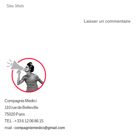
Compagnie Medici
110 rue de Belleville
75020 Paris
TEL - +33 6 12 06 86 15
mail -
compagniemedici@gmail.com