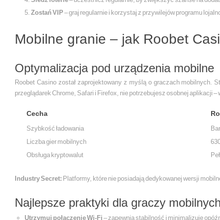
Zostań VIP
– graj regularnie i korzystaj z przywilejów programu lojal
Mobilne granie – jak Roobet Cas
Optymalizacja pod urządzenia mobilne
Roobet Casino został zaprojektowany z myślą o graczach mobilnych. Str
przeglądarek Chrome, Safari i Firefox, nie potrzebujesz osobnej aplikacji –
Cecha
Ro
Szybkość ładowania
Ba
Liczba gier mobilnych
63
Obsługa kryptowalut
Pe
Industry Secret:
Platformy, które nie posiadają dedykowanej wersji mobiln
Najlepsze praktyki dla graczy mobilnyc
Utrzymuj połączenie Wi‑Fi
– zapewnia stabilność i minimalizuje opóźn