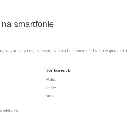
 na smartfonie
 w tym sloty i gry na żywo, działają bez opóźnień. Dzięki wsparciu dla
Konkurent B
Wolna
3500+
Brak
 telefonie.