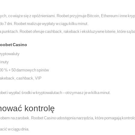
ch, co wiąże się z opóźnieniami. Roobet przyjmuje Bitcoin, Ethereum i inne kr
 7 dni. Roobet realizuje wypłaty w ciągu kilku minut.
 punktach. Roobet oferuje cashback, rakeback i ekskluzywne loterie, które są b
oobet Casino
ryptowaluty
inuty
00 % + 50 darmowych spinów
akeback, cashback, VIP
et i wypłać środki w kryptowalutach – otrzymasz je w kilka minut.
hować kontrolę
sobem na zarobek. Roobet Casino udostępnia narzędzia, które pomagają kontrol
cić w ciągu dnia.