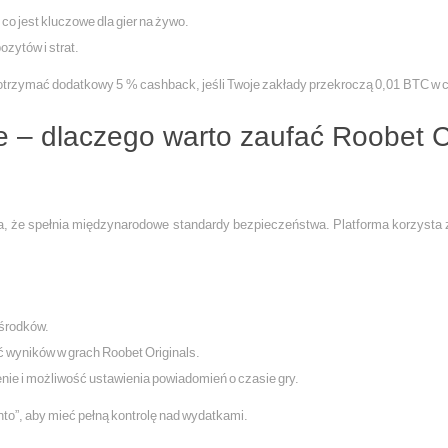
co jest kluczowe dla gier na żywo.
ozytów i strat.
otrzymać dodatkowy 5 % cashback, jeśli Twoje zakłady przekroczą 0,01 BTC w c
e – dlaczego warto zaufać Roobet 
a, że spełnia międzynarodowe standardy bezpieczeństwa. Platforma korzysta z
środków.
wyników w grach Roobet Originals.
nie i możliwość ustawienia powiadomień o czasie gry.
onto”, aby mieć pełną kontrolę nad wydatkami.