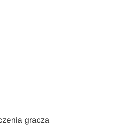
czenia gracza