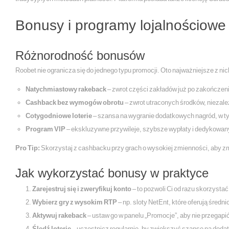
Bonusy i programy lojalnościow
Różnorodność bonusów
Roobet nie ogranicza się do jednego typu promocji. Oto najważniejsze z nic
Natychmiastowy rakeback
– zwrot części zakładów już po zakończeni
Cashback bez wymogów obrotu
– zwrot utraconych środków, niezależn
Cotygodniowe loterie
– szansa na wygranie dodatkowych nagród, w t
Program VIP
– ekskluzywne przywileje, szybsze wypłaty i dedykowan
Pro Tip:
Skorzystaj z cashbacku przy grach o wysokiej zmienności, aby z
Jak wykorzystać bonusy w praktyce
Zarejestruj się i zweryfikuj konto
– to pozwoli Ci od razu skorzysta
Wybierz gry z wysokim RTP
– np. sloty NetEnt, które oferują średni
Aktywuj rakeback
– ustaw go w panelu „Promocje”, aby nie przegapić
Śledź loterie
– uczestnicz regularnie, by zwiększyć szanse na dod