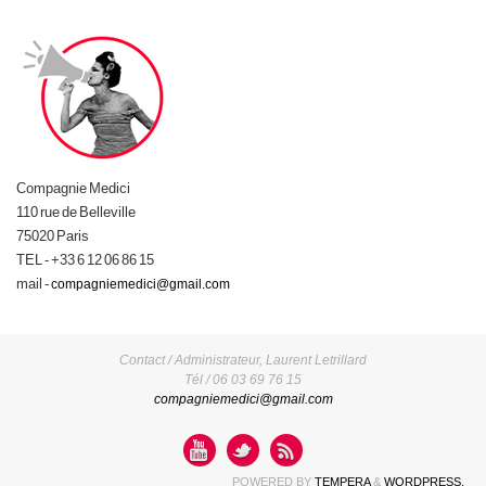
Compagnie Medici
110 rue de Belleville
75020 Paris
TEL - +33 6 12 06 86 15
mail -
compagniemedici@gmail.com
Contact / Administrateur, Laurent Letrillard
Tél / 06 03 69 76 15
compagniemedici@gmail.com
POWERED BY
TEMPERA
&
WORDPRESS.