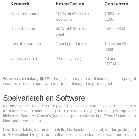
Kenmerk
Kroon Casino
Concurrent
Welkomstbonus
100% tot €200 + 50
100% tot
free spins
€150
Reload‑bonus
50% tot €100 elke
25% tot €50
week
Loyaliteitspunten
1 punt per €1 inzet
1 punt per €2
inzet
Uitbetalingstijd
24 uur (iDEAL)
48 uur
(iDEAL)
Waarom is dit belangrijk?
Een hoger puntensysteem betekent sneller toegang tot
waardevolle beloningen, waardoor je speelbudget langer meegaat.
Spelvariëteit en Software
Met meer dan 500 titels vind je bij Kroon Casino alles van klassieke fruitmachines
tot moderne video‑slots met hoge RTP (Return to Player) percentages. Populaire
titels zoals
Starburst
,
Gonzo’s Quest
en de progressive jackpot
Mega Moolah
staan
klaar om je te vermaken.
Live dealer‑tafels, waaronder roulette, blackjack en baccarat, worden gestreamd
in HD‑kwaliteit. Dit geeft een authentieke casino‑sfeer, zelfs wanneer je op je