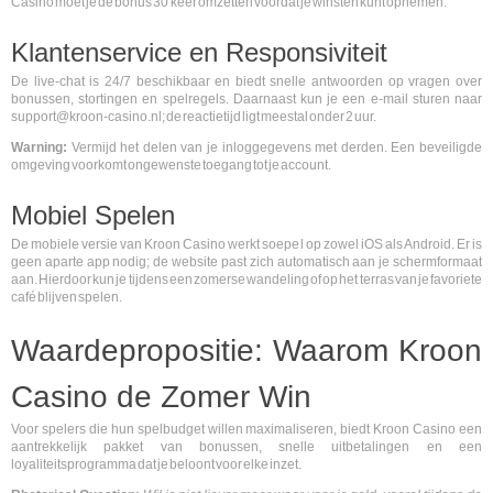
Casino moet je de bonus 30 keer omzetten voordat je winsten kunt opnemen.
Klantenservice en Responsiviteit
De live‑chat is 24/7 beschikbaar en biedt snelle antwoorden op vragen over
bonussen, stortingen en spelregels. Daarnaast kun je een e‑mail sturen naar
support@kroon-casino.nl; de reactietijd ligt meestal onder 2 uur.
Warning:
Vermijd het delen van je inloggegevens met derden. Een beveiligde
omgeving voorkomt ongewenste toegang tot je account.
Mobiel Spelen
De mobiele versie van Kroon Casino werkt soepel op zowel iOS als Android. Er is
geen aparte app nodig; de website past zich automatisch aan je schermformaat
aan. Hierdoor kun je tijdens een zomerse wandeling of op het terras van je favoriete
café blijven spelen.
Waardepropositie: Waarom Kroon
Casino de Zomer Win
Voor spelers die hun spelbudget willen maximaliseren, biedt Kroon Casino een
aantrekkelijk pakket van bonussen, snelle uitbetalingen en een
loyaliteitsprogramma dat je beloont voor elke inzet.