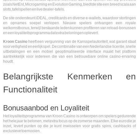
zoals NetEnt, Microgaming en Evolution Gaming, biedt de site een breed scala aan
slots, tafelspellen en live dealer‑tafels.
De site ondersteunt iDEAL, creditcards en diverse e‑wallets, waardoor stortingen
en opnames soepel verlopen. Nieuwe spelers ontvangen een royale
welkomstbonus, terwijl bestaande leden kunnen profiteren van reload‑bonussen
en een loyaliteitsprogramma dat extra beloningen oplevert.
Kroon Casino
heeft een vergunning van de Kansspelautoriteit, wat garant staat
voor veiligheid en eerlijk spel. De combinatie van een Nederlandse licentie, snelle
uitbetalingen en een mobiel geoptimaliseerde interface maakt het platform
aantrekkelijk voor iedereen die van een betrouwbare online casino‑ervaring
houdt.
Belangrijkste Kenmerken en
Functionaliteit
Bonusaanbod en Loyaliteit
Het loyaliteitsprogramma van Kroon Casino is ontworpen om spelers gedurende
het hele jaar te belonen, met extra focus op de zomerse maanden. Elke euro die je
inzet, levert punten op die je kunt inwisselen voor gratis spins, cashbacks of
exclusieve toernooien.