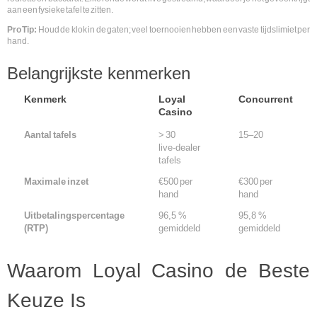
aan een fysieke tafel te zitten.
Pro Tip:
Houd de klok in de gaten; veel toernooien hebben een vaste tijdslimiet per
hand.
Belangrijkste kenmerken
Kenmerk
Loyal
Concurrent
Casino
Aantal tafels
> 30
15–20
live‑dealer
tafels
Maximale inzet
€500 per
€300 per
hand
hand
Uitbetalingspercentage
96,5 %
95,8 %
(RTP)
gemiddeld
gemiddeld
Waarom Loyal Casino de Beste
Keuze Is