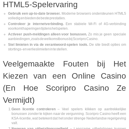
HTML5‑Spelervaring
Gebruik een up‑to‑date browser.
Moderne browsers ondersteunen HTML5
volledig en bieden de beste prestaties.
Controleer je internetverbinding.
Een stabiele Wi‑Fi of 4G‑verbinding
voorkomt haperingen tijdens het spelen.
Activeer push‑meldingen alleen voor bonussen.
Zo mis je geen speciale
aanbiedingen, zoals de welkomstbonus bij Scoripro Casino.
Stel limieten in via de verantwoord‑spelen tools.
De site biedt opties om
stortings- en verlieslimieten in te stellen.
Veelgemaakte Fouten bij Het
Kiezen van een Online Casino
(En Hoe Scoripro Casino Ze
Vermijdt)
Geen licentie controleren
– Veel spelers klikken op aantrekkelijke
bonussen zonder te kijken naar de vergunning. Scoripro Casino heeft een
KSA‑licentie, wat betekent dat het onder strenge Nederlandse regelgeving
valt.
Negeren van uitbetalingssnelheid
– Langzame uitbetalingen kunnen