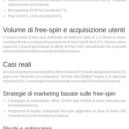
NetEnt: €1,35 M di revenue mensile, con un incremento medio del 12 % rispetto
al periodo pre‑promozione.
Microgaming: €0,96 M, crescita del 7 %.
Play’n GO: €1,10 M, crescita del 9 %.
Volume di free‑spin e acquisizione utenti
Il numero totale di free‑spin distribuite da NetEnt è stato di 1,2 milioni al mese,
corrispondente a un tasso di acquisizione di nuovi utenti del 4,5 %. Questo valore
supera di 1,8 punti percentuali le offerte di Play’n GO, dimostrando che la qualità
della promozione influisce più del semplice volume.
Casi reali
Un casinò partner ha aumentato il Lifetime Value (LTV) medio dei giocatori del 15 %
dopo aver introdotto una campagna “30 Free‑Spin NetEnt” legata a un deposito
minimo di €20. La campagna ha anche ridotto il churn del 9 % nei primi 30 giorni.
Strategie di marketing basate sulle free‑spin
Campagne di onboarding: offrire 10 free‑spin NetEnt al primo deposito per
incentivare la prova.
Programmi di loyalty: assegnare free‑spin aggiuntive in base al livello VIP,
creando un ciclo di ricompensa continuo.
Rischi e mitigazioni