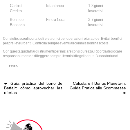
Carta di
Istantaneo
1-3 giorni
Credito
lavorativi
Bonifico
Fino a 1 ora
3-7 giorni
Bancario
lavorativi
Consiglio: scegli portafogli elettronici per operazioni più rapide. Evita i bonifici
per prelievi urgenti. Controlla sempre eventuali commissioni nascoste.
Con questa guida hai gli strumenti per iniziare con sicurezza. Ricorda di giocare
responsabilmente e di leggere sempre i termini di ogni bonus. Buona fortuna!
Favori
.
Guía práctica del bono de
Calcolare il Bonus Planetwin:
Betfair: cómo aprovechar las
Guida Pratica alle Scommesse
ofertas