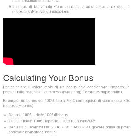
minimo (solitamente 10-20€).
Il bonus di benvenuto viene accreditato automaticamente dopo il
deposito, salvo diversa indicazione.
Calculating Your Bonus
Per calcolare il valore reale di un bonus devi considerare l'importo, le
percentuali e i requisiti di scommessa (wagering). Ecco un esempio pratico.
Esempio:
un bonus del 100% fino a 200€ con requisiti di scommessa 30x
(deposito + bonus).
Depositi 100€ → ricevi 100€ di bonus.
Capitale totale: 100€ (deposito) + 100€ (bonus) = 200€.
Requisiti di scommessa: 200€ × 30 = 6000€ da giocare prima di poter
prelevare le vincite dal bonus.