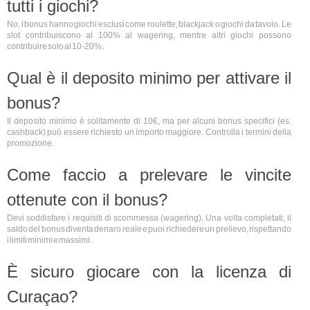
tutti i giochi?
No, i bonus hanno giochi esclusi come roulette, blackjack o giochi da tavolo. Le
slot contribuiscono al 100% al wagering, mentre altri giochi possono
contribuire solo al 10-20%.
Qual è il deposito minimo per attivare il
bonus?
Il deposito minimo è solitamente di 10€, ma per alcuni bonus specifici (es.
cashback) può essere richiesto un importo maggiore. Controlla i termini della
promozione.
Come faccio a prelevare le vincite
ottenute con il bonus?
Devi soddisfare i requisiti di scommessa (wagering). Una volta completati, il
saldo del bonus diventa denaro reale e puoi richiedere un prelievo, rispettando
i limiti minimi e massimi.
È sicuro giocare con la licenza di
Curaçao?