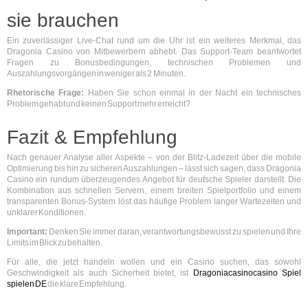
sie brauchen
Ein zuverlässiger Live‑Chat rund um die Uhr ist ein weiteres Merkmal, das
Dragonia Casino von Mitbewerbern abhebt. Das Support‑Team beantwortet
Fragen zu Bonusbedingungen, technischen Problemen und
Auszahlungsvorgängen in weniger als 2 Minuten.
Rhetorische Frage:
Haben Sie schon einmal in der Nacht ein technisches
Problem gehabt und keinen Support mehr erreicht?
Fazit & Empfehlung
Nach genauer Analyse aller Aspekte – von der Blitz‑Ladezeit über die mobile
Optimierung bis hin zu sicheren Auszahlungen – lässt sich sagen, dass Dragonia
Casino ein rundum überzeugendes Angebot für deutsche Spieler darstellt. Die
Kombination aus schnellen Servern, einem breiten Spielportfolio und einem
transparenten Bonus‑System löst das häufige Problem langer Wartezeiten und
unklarer Konditionen.
Important:
Denken Sie immer daran, verantwortungsbewusst zu spielen und Ihre
Limits im Blick zu behalten.
Für alle, die jetzt handeln wollen und ein Casino suchen, das sowohl
Geschwindigkeit als auch Sicherheit bietet, ist
Dragoniacasinocasino Spiel
spielen DE
die klare Empfehlung.