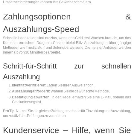
Umsatzanforderungen können Ihre Gewinne schmälern.
Zahlungsoptionen &
Auszahlungs‑Speed
Schnelle Ladezeiten sind nutzlos, wenn das Geld erst Wochen braucht, um das
Konto zu erreichen. Dragonia Casino bietet Blitz‑Auszahlungen über gängige
Methoden wie Trustly, Skrill und Sofortüberweisung. Die meisten Anfragen werden
innerhalb von 30 Minuten bearbeitet.
Schritt‑für‑Schritt zur schnellen
Auszahlung
Identität verifizieren:
Laden Sie Ihren Ausweis hoch.
Auszahlung anfordern:
Wählen Sie die gewünschte Methode.
Bestätigung abwarten:
In der Regel erhalten Sie eine E‑Mail, sobald das
Geld unterwegs ist.
Pro Tip:
Nutzen Sie die gleiche Zahlungsmethode für Einzahlung und Auszahlung,
um zusätzliche Prüfungen zu vermeiden.
Kundenservice – Hilfe, wenn Sie