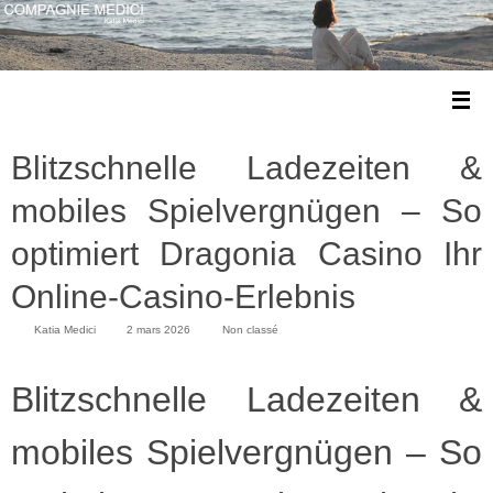
Blitzschnelle Ladezeiten &
mobiles Spielvergnügen – So
optimiert Dragonia Casino Ihr
Online‑Casino-Erlebnis
Katia Medici
2 mars 2026
Non classé
Blitzschnelle Ladezeiten &
mobiles Spielvergnügen – So