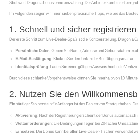
Stichwort Dragonia bonus ohne einzahlung. Der Anbieter kombiniert ein g
Im Folgenden zeigen wir Ihnen sieben praxisnahe Tipps, wie Sie das Beste
1. Schnell und sicher registriere
Der erste Schritt zum Live‑Dealer‑Spaß ist die Kontoerstellung. Dragonia 
Persönliche Daten
: Geben Sie Name, Adresse und Geburtsdatum exak
E‑Mail‑Bestätigung
: Klicken Sie den Link in der Bestätigungsmail an – 
Identitätsprüfung
: Laden Sie einen gültigen Ausweis hoch; die Verifiz
Durch diese schlanke Vorgehensweise können Sie innerhalb von 10 Minuten
2. Nutzen Sie den Willkommens
Ein häufiger Stolperstein für Anfänger ist das Fehlen von Startguthaben. D
Aktivierung
: Nach der Registrierung erscheint der Bonus automatisch 
Wettanforderungen
: Die Bedingungen liegen bei 20‑facher Umsatzbin
Einsetzen
: Der Bonus kann bei allen Live‑Dealer‑Tischen verwendet we