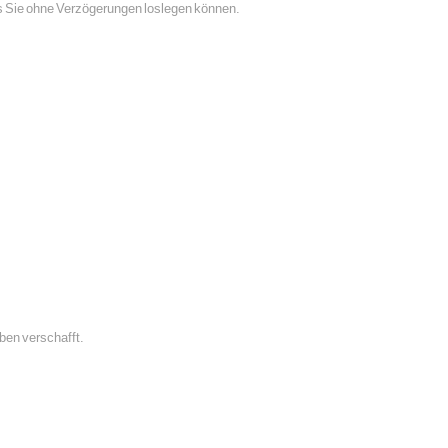
ss Sie ohne Verzögerungen loslegen können.
ben verschafft.