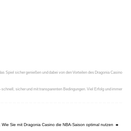
das Spiel sicher genießen und dabei von den Vorteilen des Dragonia Casino
– schnell, sicher und mit transparenten Bedingungen. Viel Erfolg und immer
fs: Wie Sie mit Dragonia Casino die NBA‑Saison optimal nutzen