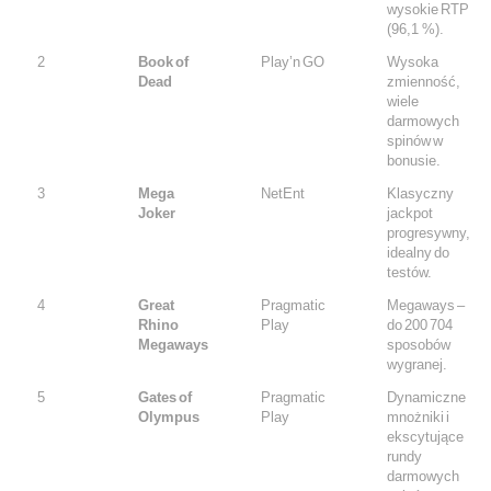
wysokie RTP
(96,1 %).
2
Book of
Play’n GO
Wysoka
Dead
zmienność,
wiele
darmowych
spinów w
bonusie.
3
Mega
NetEnt
Klasyczny
Joker
jackpot
progresywny,
idealny do
testów.
4
Great
Pragmatic
Megaways –
Rhino
Play
do 200 704
Megaways
sposobów
wygranej.
5
Gates of
Pragmatic
Dynamiczne
Olympus
Play
mnożniki i
ekscytujące
rundy
darmowych