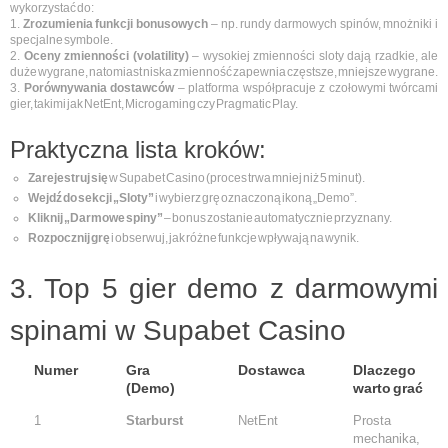
wykorzystać do:
1.
Zrozumienia funkcji bonusowych
– np. rundy darmowych spinów, mnożniki i
specjalne symbole.
2.
Oceny zmienności (volatility)
– wysokiej zmienności sloty dają rzadkie, ale
duże wygrane, natomiast niska zmienność zapewnia częstsze, mniejsze wygrane.
3.
Porównywania dostawców
– platforma współpracuje z czołowymi twórcami
gier, takimi jak NetEnt, Microgaming czy Pragmatic Play.
Praktyczna lista kroków:
Zarejestruj się
w Supabet Casino (proces trwa mniej niż 5 minut).
Wejdź do sekcji „Sloty”
i wybierz grę oznaczoną ikoną „Demo”.
Kliknij „Darmowe spiny”
– bonus zostanie automatycznie przyznany.
Rozpocznij grę
i obserwuj, jak różne funkcje wpływają na wynik.
3. Top 5 gier demo z darmowymi
spinami w Supabet Casino
Numer
Gra
Dostawca
Dlaczego
(Demo)
warto grać
1
Starburst
NetEnt
Prosta
mechanika,