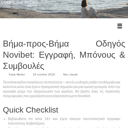
Βήμα-προς-Βήμα Οδηγός
Novibet: Εγγραφή, Μπόνους &
Συμβουλές
Katia Medici
16 octobre 2018
Non classé
Τα online καζίνο ποικίλλουν σε ποιότητα — αυτός ο οδηγός κόβει τον θόρυβο και
καλύπτει μόνο όσα έχουν πραγματική σημασία για μια ομαλή εμπειρία. Από την
εγγραφή μέχρι την εξαργύρωση των κερδών, θα βρείτε όλες τις πρακτικές
πληροφορίες που χρειάζεστε για να ξεκινήσετε με το Novibet.
Quick Checklist
Βεβαιωθείτε ότι είστε 18+ και έχετε έγκυρο ταυτοποιητικό έγγραφο
(ταυτότητα, διαβατήριο).