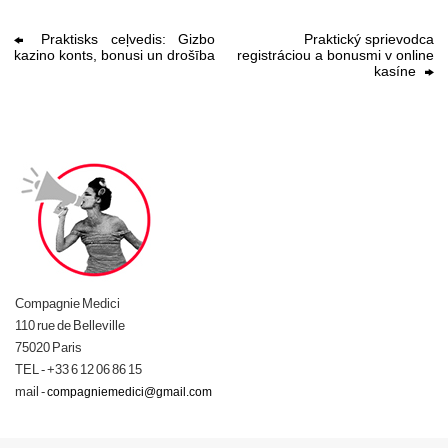
Praktisks ceļvedis: Gizbo
Praktický sprievodca
kazino konts, bonusi un drošība
registráciou a bonusmi v online
kasíne
Compagnie Medici
110 rue de Belleville
75020 Paris
TEL - +33 6 12 06 86 15
mail -
compagniemedici@gmail.com