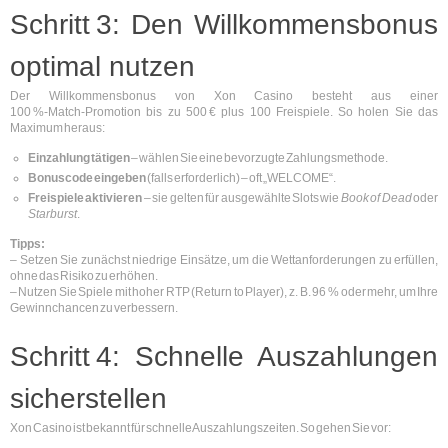
Schritt 3: Den Willkommensbonus
optimal nutzen
Der Willkommensbonus von Xon Casino besteht aus einer
100 %‑Match‑Promotion bis zu 500 € plus 100 Freispiele. So holen Sie das
Maximum heraus:
Einzahlung tätigen
– wählen Sie eine bevorzugte Zahlungsmethode.
Bonuscode eingeben
(falls erforderlich) – oft „WELCOME“.
Freispiele aktivieren
– sie gelten für ausgewählte Slots wie
Book of Dead
oder
Starburst
.
Tipps:
– Setzen Sie zunächst niedrige Einsätze, um die Wettanforderungen zu erfüllen,
ohne das Risiko zu erhöhen.
– Nutzen Sie Spiele mit hoher RTP (Return to Player), z. B. 96 % oder mehr, um Ihre
Gewinnchancen zu verbessern.
Schritt 4: Schnelle Auszahlungen
sicherstellen
Xon Casino ist bekannt für schnelle Auszahlungszeiten. So gehen Sie vor: