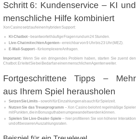
Schritt 6: Kundenservice – KI und
menschliche Hilfe kombiniert
Xon Casino setzt auf einen hybriden Support:
KI‑Chatbot
– beantwortet häufige Fragen rund um 24 Stunden.
Live‑Chat mit echten Agenten
– erreichbar von 9 Uhr bis 23 Uhr (MEZ).
E‑Mail‑Support
– für komplexere Anfragen.
Important:
Wenn Sie ein dringendes Problem haben, starten Sie zuerst den
Chatbot. Er leitet Sie bei Bedarf an einen menschlichen Agenten weiter.
Fortgeschrittene Tipps – Mehr
aus Ihrem Spiel herausholen
Setzen Sie Limits
– sowohl für Einzahlungen als auch für Spielzeit.
Nutzen Sie das Treueprogramm
– Xon Casino belohnt regelmäßige Spieler
mit Punkten, die in Bonusguthaben umgewandelt werden können.
Spielen Sie Live‑Dealer‑Spiele
– hier profitieren Sie von höherer Interaktion
und oft besseren Auszahlungsraten.
Beispiel für ein Treuelevel