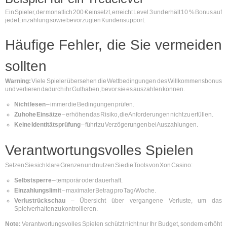
Ein Spieler, der monatlich 200 € einsetzt, erreicht Level 3 und erhält 10 % Bonus auf
jede Einzahlung sowie bevorzugten Kundensupport.
Häufige Fehler, die Sie vermeiden
sollten
Warning:
Viele Spieler übersehen die Wettbedingungen des Willkommensbonus
und verlieren dadurch ihr Guthaben, bevor sie es auszahlen können.
Nicht lesen
– immer die Bedingungen prüfen.
Zu hohe Einsätze
– erhöhen das Risiko, die Anforderungen nicht zu erfüllen.
Keine Identitätsprüfung
– führt zu Verzögerungen bei Auszahlungen.
Verantwortungsvolles Spielen
Setzen Sie sich klare Grenzen und nutzen Sie die Tools von Xon Casino:
Selbstsperre
– temporär oder dauerhaft.
Einzahlungslimit
– maximaler Betrag pro Tag/Woche.
Verlustrückschau
– Übersicht über vergangene Verluste, um das
Spielverhalten zu kontrollieren.
Note:
Verantwortungsvolles Spielen schützt nicht nur Ihr Budget, sondern erhöht