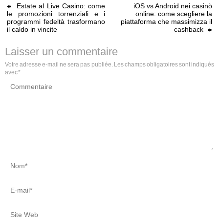
Estate al Live Casino: come
iOS vs Android nei casinò
le promozioni torrenziali e i
online: come scegliere la
programmi fedeltà trasformano
piattaforma che massimizza il
il caldo in vincite
cashback
Laisser un commentaire
Votre adresse e-mail ne sera pas publiée.
Les champs obligatoires sont indiqués
avec
*