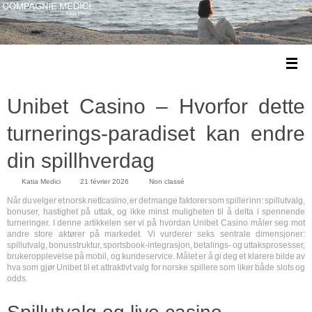
Unibet Casino – Hvorfor dette
turnerings‑paradiset kan endre
din spillhverdag
Katia Medici
21 février 2026
Non classé
Når du velger et norsk nettcasino, er det mange faktorer som spiller inn: spillutvalg,
bonuser, hastighet på uttak, og ikke minst muligheten til å delta i spennende
turneringer. I denne artikkelen ser vi på hvordan Unibet Casino måler seg mot
andre store aktører på markedet. Vi vurderer seks sentrale dimensjoner:
spillutvalg, bonusstruktur, sportsbook‑integrasjon, betalings‑ og uttaksprosesser,
brukeropplevelse på mobil, og kundeservice. Målet er å gi deg et klarere bilde av
hva som gjør Unibet til et attraktivt valg for norske spillere som liker både slots og
odds.