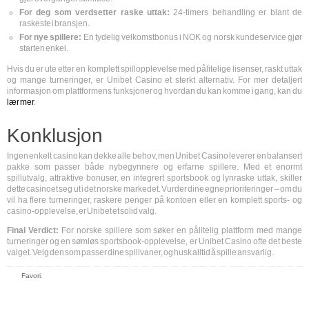
For deg som verdsetter raske uttak:
24‑timers behandling er blant de
raskeste i bransjen.
For nye spillere:
En tydelig velkomstbonus i NOK og norsk kundeservice gjør
starten enkel.
Hvis du er ute etter en komplett spillopplevelse med pålitelige lisenser, raskt uttak
og mange turneringer, er Unibet Casino et sterkt alternativ. For mer detaljert
informasjon om plattformens funksjoner og hvordan du kan komme i gang, kan du
lær mer
.
Konklusjon
Ingen enkelt casino kan dekke alle behov, men Unibet Casino leverer en balansert
pakke som passer både nybegynnere og erfarne spillere. Med et enormt
spillutvalg, attraktive bonuser, en integrert sportsbook og lynraske uttak, skiller
dette casinoet seg ut i det norske markedet. Vurder dine egne prioriteringer – om du
vil ha flere turneringer, raskere penger på kontoen eller en komplett sports‑ og
casino‑opplevelse, er Unibet et solid valg.
Final Verdict:
For norske spillere som søker en pålitelig plattform med mange
turneringer og en sømløs sportsbook‑opplevelse, er Unibet Casino ofte det beste
valget. Velg den som passer dine spillvaner, og husk alltid å spille ansvarlig.
Favori
.