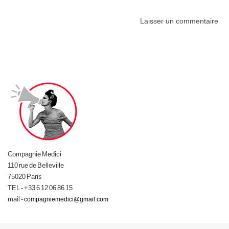
Compagnie Medici
110 rue de Belleville
75020 Paris
TEL - +33 6 12 06 86 15
mail -
compagniemedici@gmail.com