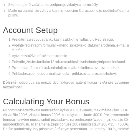
Skontrolujte, či vaša banka podporuje vklady na herné účty.
Majte na pamäti, že výhry z kasín s licenciou Curacao môžu podliehať dani z
príjmu.
Account Setup
Prejdite na webovú stránku kasína a kliknite na tlačidlo Registrácia.
Vyplňte registračný formulár – meno, priezvisko, dátum narodenia, e-mail a
telefón.
Vytvorte si užívateľské meno a heslo.
Potvrďte, že ste starší ako 18 rokov a súhlasíte s obchodnými podmienkami.
Po odoslaní formulára skontrolujte e-mail a kliknite na overovací odkaz.
Prihláste sa pomocou e-mailu a hesla – prihlasovací proces je hotový.
Dôležité:
odporúča sa použiť dvojfaktorovú autentifikáciu (2FA) pre zvýšenie
bezpečnosti.
Calculating Your Bonus
Pri prvom vklade získate bonus až do výšky 100 % z vkladu, maximálne však 500 €.
Ak vložíte 200 €, získate bonus 200 €, celkový kredit bude 400 €. Pre premenenie
bonusu na výber musíte splniť požiadavku na pretočenie (wagering), ktorá je 35-
násobok bonusu. To znamená, že pri bonuse 200 € musíte staviť 200 × 35 = 7 000 €.
Ďalšie podmienky: hry prispievajú rôznym percentom – automaty 100 %, stolové