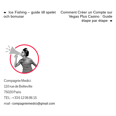
Ice Fishing – guide till spelet
Comment Créer un Compte sur
och bonusar
Vegas Plus Casino : Guide
étape par étape
Compagnie Medici
110 rue de Belleville
75020 Paris
TEL - +33 6 12 06 86 15
mail -
compagniemedici@gmail.com