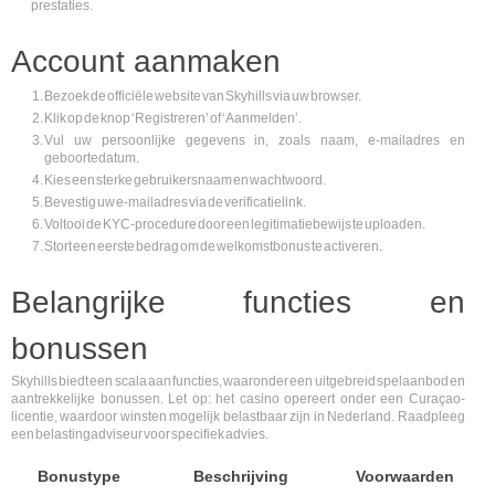
prestaties.
Account aanmaken
Bezoek de officiële website van Skyhills via uw browser.
Klik op de knop ‘Registreren’ of ‘Aanmelden’.
Vul uw persoonlijke gegevens in, zoals naam, e-mailadres en
geboortedatum.
Kies een sterke gebruikersnaam en wachtwoord.
Bevestig uw e-mailadres via de verificatielink.
Voltooi de KYC-procedure door een legitimatiebewijs te uploaden.
Stort een eerste bedrag om de welkomstbonus te activeren.
Belangrijke functies en
bonussen
Skyhills biedt een scala aan functies, waaronder een uitgebreid spelaanbod en
aantrekkelijke bonussen. Let op: het casino opereert onder een Curaçao-
licentie, waardoor winsten mogelijk belastbaar zijn in Nederland. Raadpleeg
een belastingadviseur voor specifiek advies.
Bonustype
Beschrijving
Voorwaarden