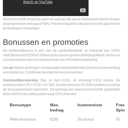
Voor een snelle ervaring raden we aan de site aan je startscherm toe te voegen
als progressive web app (PWA). Hierdoor laadt de site als een echte app en kun
je meldingen ontvangen.
Bonussen en promoties
De welkomstbonus is een van de aantrekkelijkste: je ontvangt een 100%
matchbonus tot €200 en 50 free spins op een geselecteerde gokkast. De bonus
is onderworpen aan een inzetvereiste van 35x het bonusbedrag.
Let op:
Alleen stortingen via bepaalde betaalmethoden komen in aanmerking
voor de bonus. Controleer de algemene voorwaarden.
Voorbeeldberekening:
Stel, je stort €100. Je ontvangt €100 bonus. De
inzetvereiste is 35 × €100 = €3.500. Je moet dus voor €3.500 inzetten voordat je
de bonuswinst kunt opnemen. De bijdrage per spelsoort verschilt: gokkasten
tellen 100% mee, tafelspellen vaak 10% of minder.
Bonustype
Max.
Inzetvereiste
Free
bedrag
Spins
Welkomstbonus
€200
35x bonus
50