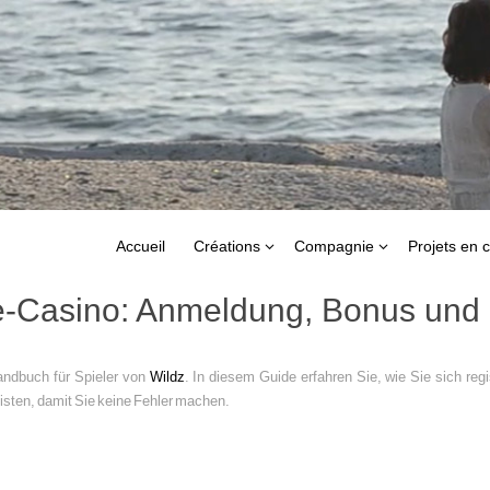
Accueil
Créations
Compagnie
Projets en 
ine-Casino: Anmeldung, Bonus und
Handbuch für Spieler von
Wildz
. In diesem Guide erfahren Sie, wie Sie sich re
isten, damit Sie keine Fehler machen.