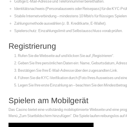
Gültige E-Mail-Adresse und Telefonnummer bereithalten.
Identitätsnachweis (Personalausweis oder Reisepass) für die KYC-Prü
Stabile Internetverbindung – mindestens 10 Mbit/s für flüssiges Spielen
Zahlungsmethode auswählen (z. B. Kreditkarte, E-Wallet).
Spielerschutz: Einzahlungslimit und Selbstausschluss vorab prüfen.
Registrierung
Rufen Sie die Webseite auf und klicken Sie auf „Registrieren“.
Geben Sie Ihre persönlichen Daten ein: Name, Geburtsdatum, Adres
Bestätigen Sie Ihre E-Mail-Adresse über den zugesandten Link.
Führen Sie die KYC-Verifikation durch (Foto Ihres Ausweises und ei
Legen Sie Ihre erste Einzahlung an – beachten Sie den Mindestbetrag
Spielen am Mobilgerät
Das Casino bietet eine vollständig mobiloptimierte Webseite und eine pro
Menü „Zum Startbildschirm hinzufügen“. Die Spiele laufen reibungslos auf 