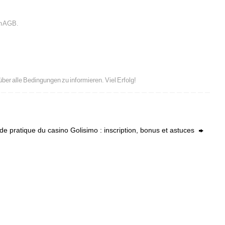
en AGB.
ber alle Bedingungen zu informieren. Viel Erfolg!
de pratique du casino Golisimo : inscription, bonus et astuces