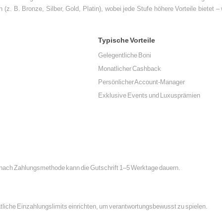
. B. Bronze, Silber, Gold, Platin), wobei jede Stufe höhere Vorteile bietet 
Typische Vorteile
Gelegentliche Boni
Monatlicher Cashback
Persönlicher Account-Manager
Exklusive Events und Luxusprämien
e nach Zahlungsmethode kann die Gutschrift 1–5 Werktage dauern.
atliche Einzahlungslimits einrichten, um verantwortungsbewusst zu spielen.