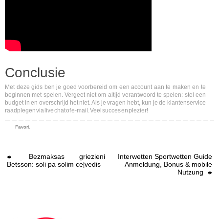
Conclusie
Met deze gids ben je goed voorbereid om een account aan te maken en te
beginnen met spelen. Vergeet niet om altijd verantwoord te spelen: stel een
budget in en overschrijd het niet. Als je vragen hebt, kun je de klantenservice
raadplegen via live chat of e-mail. Veel succes en plezier!
Favori
.
Bezmaksas griezieni
Interwetten Sportwetten Guide
Betsson: soli pa solim ceļvedis
– Anmeldung, Bonus & mobile
Nutzung