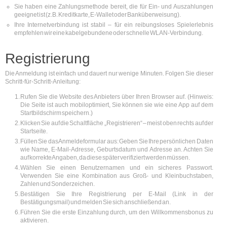
Sie haben eine Zahlungsmethode bereit, die für Ein- und Auszahlungen
geeignet ist (z.B. Kreditkarte, E-Wallet oder Banküberweisung).
Ihre Internetverbindung ist stabil – für ein reibungsloses Spielerlebnis
empfehlen wir eine kabelgebundene oder schnelle WLAN-Verbindung.
Registrierung
Die Anmeldung ist einfach und dauert nur wenige Minuten. Folgen Sie dieser
Schritt-für-Schritt-Anleitung:
Rufen Sie die Website des Anbieters über Ihren Browser auf. (Hinweis:
Die Seite ist auch mobiloptimiert, Sie können sie wie eine App auf dem
Startbildschirm speichern.)
Klicken Sie auf die Schaltfläche „Registrieren“ – meist oben rechts auf der
Startseite.
Füllen Sie das Anmeldeformular aus: Geben Sie Ihre persönlichen Daten
wie Name, E-Mail-Adresse, Geburtsdatum und Adresse an. Achten Sie
auf korrekte Angaben, da diese später verifiziert werden müssen.
Wählen Sie einen Benutzernamen und ein sicheres Passwort.
Verwenden Sie eine Kombination aus Groß- und Kleinbuchstaben,
Zahlen und Sonderzeichen.
Bestätigen Sie Ihre Registrierung per E-Mail (Link in der
Bestätigungsmail) und melden Sie sich anschließend an.
Führen Sie die erste Einzahlung durch, um den Willkommensbonus zu
aktivieren.