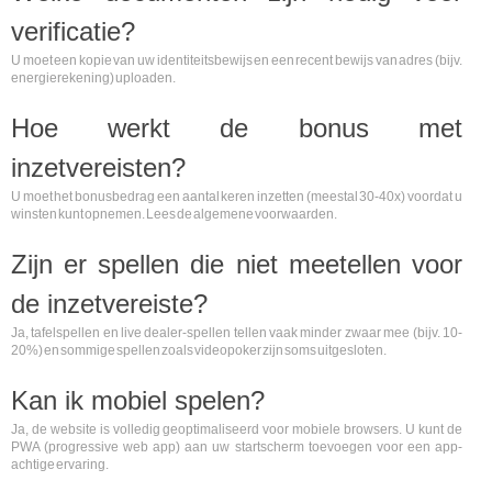
verificatie?
U moet een kopie van uw identiteitsbewijs en een recent bewijs van adres (bijv.
energierekening) uploaden.
Hoe werkt de bonus met
inzetvereisten?
U moet het bonusbedrag een aantal keren inzetten (meestal 30-40x) voordat u
winsten kunt opnemen. Lees de algemene voorwaarden.
Zijn er spellen die niet meetellen voor
de inzetvereiste?
Ja, tafelspellen en live dealer-spellen tellen vaak minder zwaar mee (bijv. 10-
20%) en sommige spellen zoals videopoker zijn soms uitgesloten.
Kan ik mobiel spelen?
Ja, de website is volledig geoptimaliseerd voor mobiele browsers. U kunt de
PWA (progressive web app) aan uw startscherm toevoegen voor een app-
achtige ervaring.