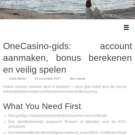
OneCasino-gids: account
aanmaken, bonus berekenen
en veilig spelen
Katia Medici
15 novembre 2017
Non classé
Online casinos variëren sterk in kwaliteit — deze gids snijdt door de ruis en
behandelt alleen wat er echt toe doet voor een vlotte ervaring.
What You Need First
Een geldig e-mailadres en een telefoonnummer voor verificatie.
Een identiteitsbewijs (paspoort, ID-kaart of rijbewijs) voor de KYC-
procedure.
Een betaalmethode die wordt geaccepteerd, zoals iDEAL, creditcard of een