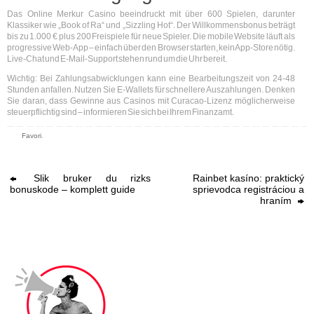
Das Online Merkur Casino beeindruckt mit über 600 Spielen, darunter
Klassiker wie „Book of Ra“ und „Sizzling Hot“. Der Willkommensbonus beträgt
bis zu 1.000 € plus 200 Freispiele für neue Spieler. Die mobile Website läuft als
progressive Web-App – einfach über den Browser starten, kein App-Store nötig.
Live-Chat und E-Mail-Support stehen rund um die Uhr bereit.
Wichtig: Bei Zahlungsabwicklungen kann eine Bearbeitungszeit von 24-48
Stunden anfallen. Nutzen Sie E-Wallets für schnellere Auszahlungen. Denken
Sie daran, dass Gewinne aus Casinos mit Curacao-Lizenz möglicherweise
steuerpflichtig sind – informieren Sie sich bei Ihrem Finanzamt.
Favori
.
Slik bruker du rizks
Rainbet kasíno: praktický
bonuskode – komplett guide
sprievodca registráciou a
hraním