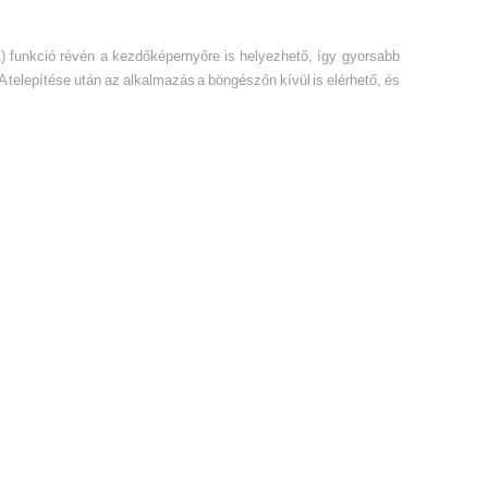
) funkció révén a kezdőképernyőre is helyezhető, így gyorsabb
A telepítése után az alkalmazás a böngészőn kívül is elérhető, és