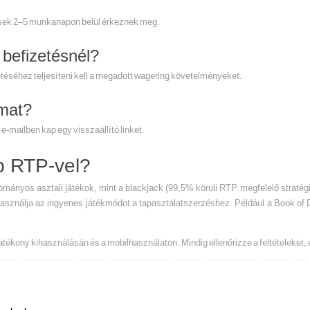
etések 2–5 munkanapon belül érkeznek meg.
 befizetésnél?
etéséhez teljesíteni kell a megadott wagering követelményeket.
amat?
 e-mailben kap egy visszaállító linket.
bb RTP-vel?
mányos asztali játékok, mint a blackjack (99,5% körüli RTP megfelelő stratégi
sználja az ingyenes játékmódot a tapasztalatszerzéshez. Például a Book of D
tékony kihasználásán és a mobilhasználaton. Mindig ellenőrizze a feltételeket, 