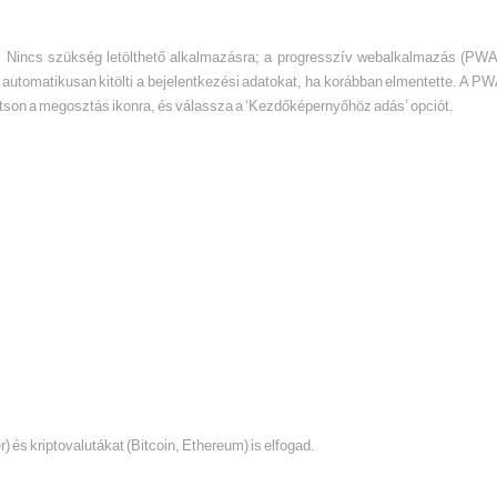
. Nincs szükség letölthető alkalmazásra; a progresszív webalkalmazás (PWA
 automatikusan kitölti a bejelentkezési adatokat, ha korábban elmentette. A PW
intson a megosztás ikonra, és válassza a ‘Kezdőképernyőhöz adás’ opciót.
) és kriptovalutákat (Bitcoin, Ethereum) is elfogad.