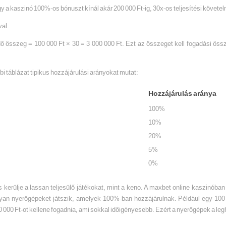
y a kaszinó 100%-os bónuszt kínál akár 200 000 Ft-ig, 30x-os teljesítési követ
val.
endő összeg = 100 000 Ft × 30 = 3 000 000 Ft. Ezt az összeget kell fogadási ö
bi táblázat tipikus hozzájárulási arányokat mutat:
Hozzájárulás aránya
100%
10%
20%
5%
0%
erülje a lassan teljesülő játékokat, mint a keno. A maxbet online kaszinóban a
 olyan nyerőgépeket játszik, amelyek 100%-ban hozzájárulnak. Például egy 100
0 000 Ft-ot kellene fogadnia, ami sokkal időigényesebb. Ezért a nyerőgépek a l