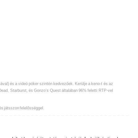
ával) és a videó póker szintén kedvezőek. Kerülje a keno-t és az
ead, Starburst, és Gonzo’s Quest általában 96% feletti RTP-vel
és játsszon felelősséggel.