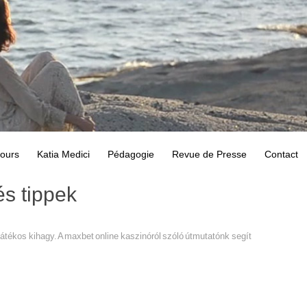
cours
Katia Medici
Pédagogie
Revue de Presse
Contact
és tippek
 játékos kihagy. A maxbet online kaszinóról szóló útmutatónk segít