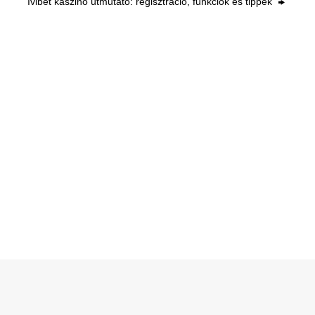
Ivibet kaszinó útmutató: regisztráció, funkciók és tippek