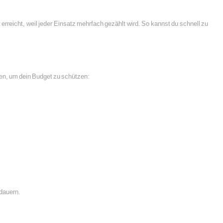
erreicht, weil jeder Einsatz mehrfach gezählt wird. So kannst du schnell zu
onen, um dein Budget zu schützen:
 dauern.