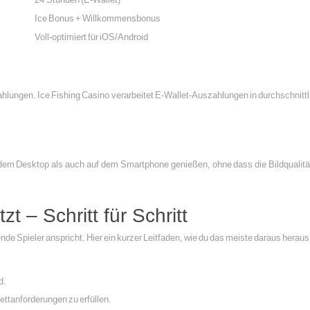
Ice Bonus + Willkommensbonus
Voll‑optimiert für iOS/Android
szahlungen. Ice Fishing Casino verarbeitet E‑Wallet‑Auszahlungen in durchschnit
f dem Desktop als auch auf dem Smartphone genießen, ohne dass die Bildqualität 
t – Schritt für Schritt
de Spieler anspricht. Hier ein kurzer Leitfaden, wie du das meiste daraus heraus
d.
ettanforderungen zu erfüllen.