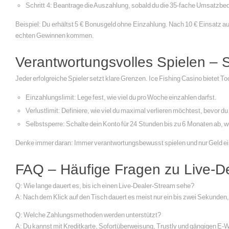
Schritt 4: Beantrage die Auszahlung, sobald du die 35‑fache Umsatzbed
Beispiel: Du erhältst 5 € Bonusgeld ohne Einzahlung. Nach 10 € Einsatz auf
echten Gewinnen kommen.
Verantwortungsvolles Spielen – S
Jeder erfolgreiche Spieler setzt klare Grenzen. Ice Fishing Casino bietet 
Einzahlungslimit: Lege fest, wie viel du pro Woche einzahlen darfst.
Verlustlimit: Definiere, wie viel du maximal verlieren möchtest, bevor 
Selbstsperre: Schalte dein Konto für 24 Stunden bis zu 6 Monaten ab, w
Denke immer daran: Immer verantwortungsbewusst spielen und nur Geld einse
FAQ – Häufige Fragen zu Live‑De
Q: Wie lange dauert es, bis ich einen Live‑Dealer‑Stream sehe?
A: Nach dem Klick auf den Tisch dauert es meist nur ein bis zwei Sekunden, 
Q: Welche Zahlungsmethoden werden unterstützt?
A: Du kannst mit Kreditkarte, Sofortüberweisung, Trustly und gängigen E‑Wal