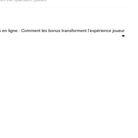
s en ligne : Comment les bonus transforment l’expérience joueur