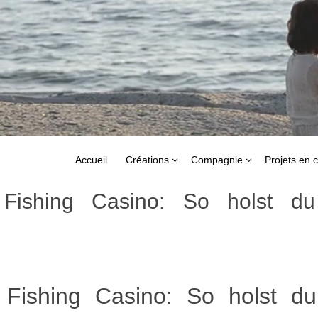
Accueil
Créations
Compagnie
Projets en 
ce Fishing Casino: So holst
ce Fishing Casino: So holst