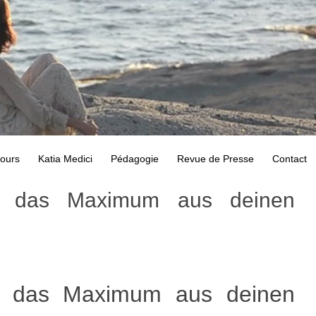
cours
Katia Medici
Pédagogie
Revue de Presse
Contact
 du das Maximum aus deinen
 du das Maximum aus deinen