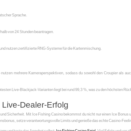
deutscher Sprache.
rhalb von 24 Stunden beantragen.
t und nutzen zertifizierte RNG‑Systeme für die Kartenmischung.
o nutzen mehrere Kameraperspektiven, sodass du sowohl den Croupier als auch
iebtesten Live‑Blackjack‑Varianten liegt bei rund 99,3 %, was zu den höchsten 
 Live‑Dealer‑Erfolg
 und Sicherheit. Mit Ice Fishing Casino bekommst du nicht nur einen Ice Bonus
mensbonus, setze verantwortungsvolle Limits und genieße das echte Casino‑Feeli
tform und teste das Angebot selbst:
Ice Fishing Casino Spiel
. Viel Erfolg und vor 