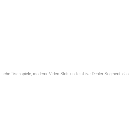
ssische Tischspiele, moderne Video‑Slots und ein Live‑Dealer‑Segment, das