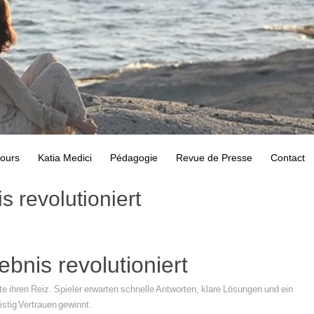
cours
Katia Medici
Pédagogie
Revue de Presse
Contact
 revolutioniert
bnis revolutioniert
 ihren Reiz. Spieler erwarten schnelle Antworten, klare Lösungen und ein
istig Vertrauen gewinnt.