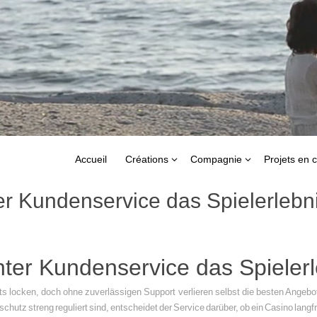
Accueil
Créations
Compagnie
Projets en 
 Kundenservice das Spielerlebnis
er Kundenservice das Spielerle
 locken, doch ohne zuverlässigen Support verlieren selbst die besten Angebote
hutz streng reguliert sind, entscheidet der Service darüber, ob ein Casino langfr