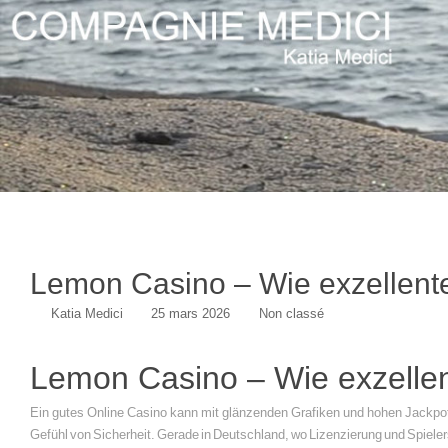
Lemon Casino – Wie exzellenter
Katia Medici
25 mars 2026
Non classé
Lemon Casino – Wie exzellent
Ein gutes Online Casino kann mit glänzenden Grafiken und hohen Jackpots
Gefühl von Sicherheit. Gerade in Deutschland, wo Lizenzierung und Spielersc