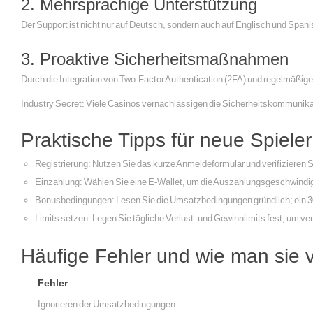
2. Mehrsprachige Unterstützung
Der Support ist nicht nur auf Deutsch, sondern auch auf Englisch und Spanis
3. Proaktive Sicherheitsmaßnahmen
Durch die Integration von Two‑Factor Authentication (2FA) und regelmäßige
Industry Secret: Viele Casinos vernachlässigen die Sicherheitskommunikati
Praktische Tipps für neue Spieler
Registrierung: Nutzen Sie das kurze Anmeldeformular und verifizieren S
Einzahlung: Wählen Sie eine E‑Wallet, um die Auszahlungsgeschwindig
Bonusbedingungen: Lesen Sie die Umsatzbedingungen gründlich; ein 30‑f
Limits setzen: Legen Sie tägliche Verlust‑ und Gewinnlimits fest, um v
Häufige Fehler und wie man sie 
Fehler
Ignorieren der Umsatzbedingungen