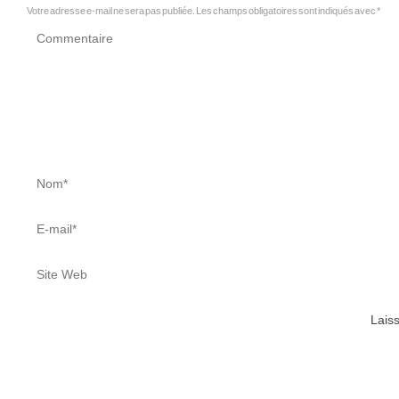
Votre adresse e-mail ne sera pas publiée.
Les champs obligatoires sont indiqués avec
*