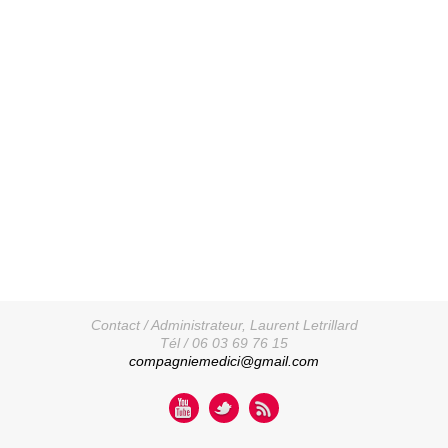
Contact / Administrateur, Laurent Letrillard
Tél / 06 03 69 76 15
compagniemedici@gmail.com