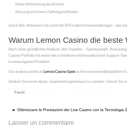
Keine Verifizierung des Kontos
Nutzung unsicherer Zahlungsmethoden
Quick Win: Aktivieren Sie sofort die 2FA in den Kontoeinstellungen – das red
Warum Lemon Casino die beste Wa
Nach einer gründlichen Analyse aller Aspekte – Spielauswahl, Bonusang
Casino‑Portfolio mit einem der schnellsten und freundlichsten Support‑Tea
in seine eigenen Produkte.
Our analysis points to
Lemon Casino Spiel
as the recommended platform for 
Denken Sie immer daran, verantwortungsbewusst zu spielen. Setzen Sie sic
Favori
.
Ottimizzare le Prestazioni dei Live Casino con la Tecnologi
Laisser un commentaire