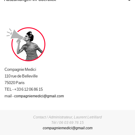
Compagnie Medici
110 rue de Belleville
75020 Paris
TEL - +33 6 12 06 86 15
mail -
compagniemedici@gmail.com
Contact / Administrateur, Laurent Letrillard
Tél / 06 03 69 76 15
compagniemedici@gmail.com