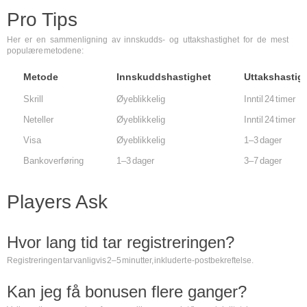
Pro Tips
Her er en sammenligning av innskudds- og uttakshastighet for de mest
populære metodene:
Metode
Innskuddshastighet
Uttakshastig
Skrill
Øyeblikkelig
Inntil 24 timer
Neteller
Øyeblikkelig
Inntil 24 timer
Visa
Øyeblikkelig
1–3 dager
Bankoverføring
1–3 dager
3–7 dager
Players Ask
Hvor lang tid tar registreringen?
Registreringen tar vanligvis 2–5 minutter, inkludert e-postbekreftelse.
Kan jeg få bonusen flere ganger?