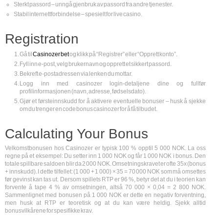
Sterkt passord – unngå gjenbruk av passord fra andre tjenester.
Stabil internettforbindelse – spesielt for live casino.
Registration
Gå til
Casinozer bet
og klikk på “Registrer” eller “Opprett konto”.
Fyll inn e-post, velg brukernavn og opprett et sikkert passord.
Bekreft e-postadressen via lenken du mottar.
Logg inn med casinozer login-detaljene dine og fullfør
profilinformasjonen (navn, adresse, fødselsdato).
Gjør et førsteinnskudd for å aktivere eventuelle bonuser – husk å sjekke
om du trenger en code bonus casinozer for å få tilbudet.
Calculating Your Bonus
Velkomstbonusen hos Casinozer er typisk 100 % opptil 5 000 NOK. La oss
regne på et eksempel: Du setter inn 1 000 NOK og får 1 000 NOK i bonus. Den
totale spillbare saldoen blir da 2 000 NOK. Omsetningskravet er ofte 35x (bonus
+ innskudd). I dette tilfellet: (1 000 + 1 000) × 35 = 70 000 NOK som må omsettes
før gevinst kan tas ut. Dersom spillets RTP er 96 %, betyr det at du i teorien kan
forvente å tape 4 % av omsetningen, altså 70 000 × 0,04 = 2 800 NOK.
Sammenlignet med bonusen på 1 000 NOK er dette en negativ forventning,
men husk at RTP er teoretisk og at du kan være heldig. Sjekk alltid
bonusvilkårene for spesifikke krav.