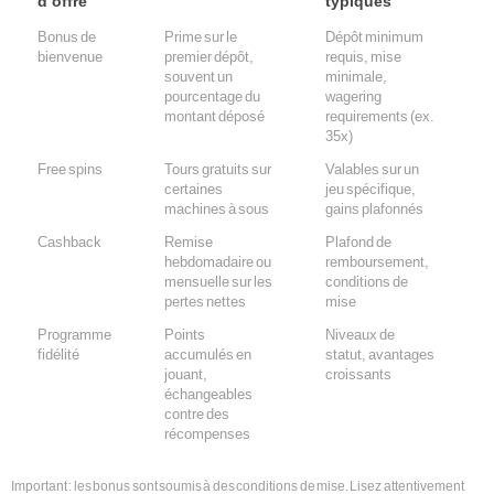
d’offre
typiques
Bonus de
Prime sur le
Dépôt minimum
bienvenue
premier dépôt,
requis, mise
souvent un
minimale,
pourcentage du
wagering
montant déposé
requirements (ex.
35x)
Free spins
Tours gratuits sur
Valables sur un
certaines
jeu spécifique,
machines à sous
gains plafonnés
Cashback
Remise
Plafond de
hebdomadaire ou
remboursement,
mensuelle sur les
conditions de
pertes nettes
mise
Programme
Points
Niveaux de
fidélité
accumulés en
statut, avantages
jouant,
croissants
échangeables
contre des
récompenses
Important : les bonus sont soumis à des conditions de mise. Lisez attentivement